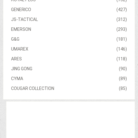
GENERICO
(427)
JS-TACTICAL
(312)
EMERSON
(293)
G&G
(181)
UMAREX
(146)
ARES
(118)
JING GONG
(90)
CYMA
(89)
COUGAR COLLECTION
(85)