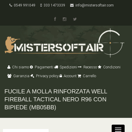
0549 991049
333 1473339
info@mistersoftair.com
Chi siamo
Pagamenti
Spedizioni
Recesso
Condizioni
Garanzia
Privacy policy
Account
Carrello
FUCILE A MOLLA RINFORZATA WELL
FIREBALL TACTICAL NERO R96 CON
BIPIEDE (MB05BB)
Toggle