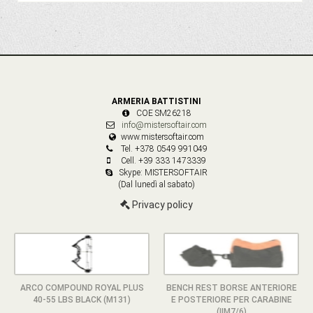
ARMERIA BATTISTINI
COE SM26218
info@mistersoftair.com
www.mistersoftair.com
Tel. +378 0549 991049
Cell. +39 333 1473339
Skype: MISTERSOFTAIR
(Dal lunedì al sabato)
Privacy policy
ARCO COMPOUND ROYAL PLUS
BENCH REST BORSE ANTERIORE
40-55 LBS BLACK (M131)
E POSTERIORE PER CARABINE
(IIM7/6)