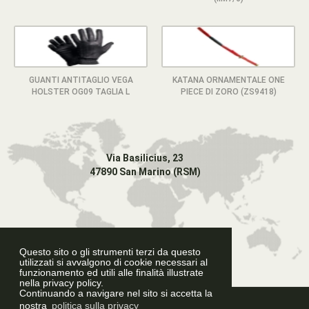
GUANTI ANTITAGLIO VEGA
KATANA ORNAMENTALE ONE
HOLSTER OG09 TAGLIA L
PIECE DI ZORO (ZS9418)
Via Basilicius, 23
47890 San Marino (RSM)
Questo sito o gli strumenti terzi da questo
utilizzati si avvalgono di cookie necessari al
funzionamento ed utili alle finalità illustrate
nella privacy policy.
Continuando a navigare nel sito si accetta la
Graphic Design
nostra
politica sulla privacy