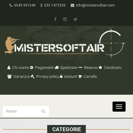
0549 991049
333 1473339
info@mistersoftair.com
Chi siamo
Pagamenti
Spedizioni
Recesso
Condizioni
Garanzia
Privacy policy
Account
Carrello
Toggle
navigat
CATEGORIE