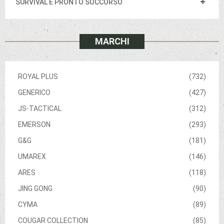
SURVIVAL E PRONTO SOCCORSO
MARCHI
ROYAL PLUS
(732)
GENERICO
(427)
JS-TACTICAL
(312)
EMERSON
(293)
G&G
(181)
UMAREX
(146)
ARES
(118)
JING GONG
(90)
CYMA
(89)
COUGAR COLLECTION
(85)