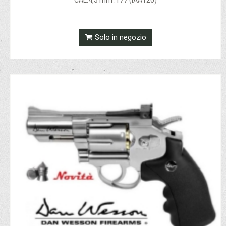
CAL.4,5 mm .177 (IAA120)
Solo in negozio