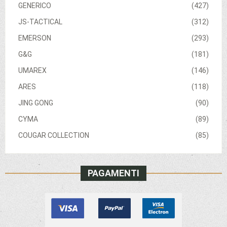
GENERICO
(427)
JS-TACTICAL
(312)
EMERSON
(293)
G&G
(181)
UMAREX
(146)
ARES
(118)
JING GONG
(90)
CYMA
(89)
COUGAR COLLECTION
(85)
PAGAMENTI