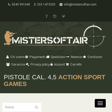
0549 991049
333 1473339
info@mistersoftair.com
Chi siamo
Pagamenti
Spedizioni
Recesso
Condizioni
Garanzia
Privacy policy
Account
Carrello
PISTOLE CAL. 4,5
ACTION SPORT
GAMES
Toggle
navigat