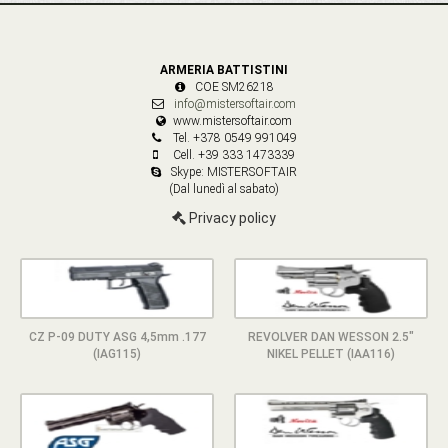
ARMERIA BATTISTINI
COE SM26218
info@mistersoftair.com
www.mistersoftair.com
Tel. +378 0549 991049
Cell. +39 333 1473339
Skype: MISTERSOFTAIR
(Dal lunedì al sabato)
Privacy policy
CZ P-09 DUTY ASG 4,5mm .177
REVOLVER DAN WESSON 2.5"
(IAG115)
NIKEL PELLET (IAA116)