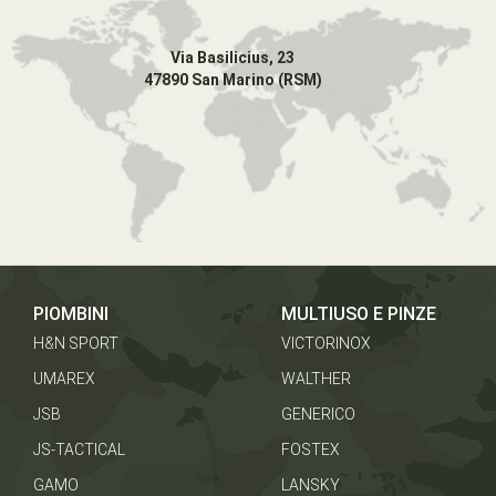
Via Basilicius, 23
47890 San Marino (RSM)
PIOMBINI
MULTIUSO E PINZE
H&N SPORT
VICTORINOX
UMAREX
WALTHER
JSB
GENERICO
JS-TACTICAL
FOSTEX
GAMO
LANSKY