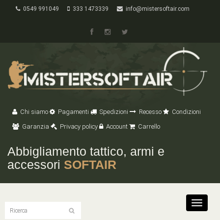
0549 991049
333 1473339
info@mistersoftair.com
Chi siamo
Pagamenti
Spedizioni
Recesso
Condizioni
Garanzia
Privacy policy
Account
Carrello
Abbigliamento tattico, armi e
accessori
SOFTAIR
Toggle
navigat