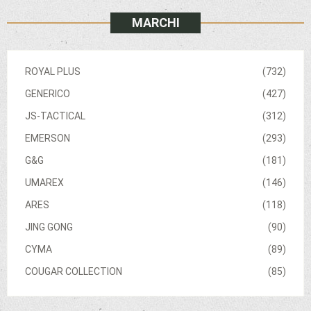
MARCHI
ROYAL PLUS
(732)
GENERICO
(427)
JS-TACTICAL
(312)
EMERSON
(293)
G&G
(181)
UMAREX
(146)
ARES
(118)
JING GONG
(90)
CYMA
(89)
COUGAR COLLECTION
(85)