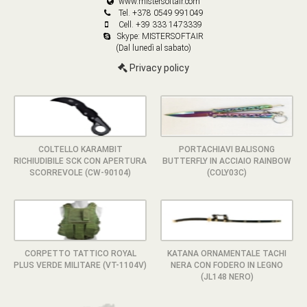
www.mistersoftair.com
Tel. +378 0549 991049
Cell. +39 333 1473339
Skype: MISTERSOFTAIR
(Dal lunedì al sabato)
Privacy policy
COLTELLO KARAMBIT
PORTACHIAVI BALISONG
RICHIUDIBILE SCK CON APERTURA
BUTTERFLY IN ACCIAIO RAINBOW
SCORREVOLE (CW-90104)
(COLY03C)
CORPETTO TATTICO ROYAL
KATANA ORNAMENTALE TACHI
PLUS VERDE MILITARE (VT-1104V)
NERA CON FODERO IN LEGNO
(JL148 NERO)