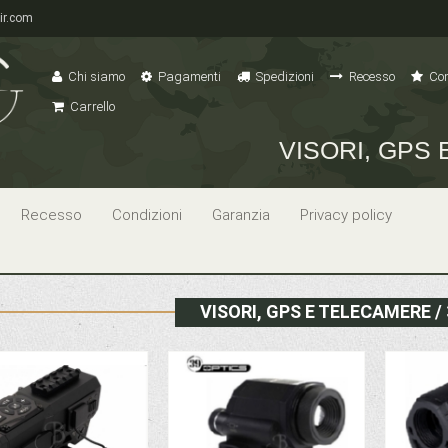
ir.com
Chi siamo
Pagamenti
Spedizioni
Recesso
Con
Carrello
VISORI, GPS
Recesso
Condizioni
Garanzia
Privacy policy
VISORI, GPS E TELECAMERE 