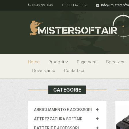
0549 991049
333 1473339
info@mistersofta
Home
Prodotti
Pagamenti
Spedizioni
Dove siamo
Contattaci
CATEGORIE
ABBIGLIAMENTO E ACCESSORI
ATTREZZATURA SOFTAIR
BATTERIE E ACCESSORI