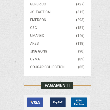
GENERICO
(427)
JS-TACTICAL
(312)
EMERSON
(293)
G&G
(181)
UMAREX
(146)
ARES
(118)
JING GONG
(90)
CYMA
(89)
COUGAR COLLECTION
(85)
PAGAMENTI