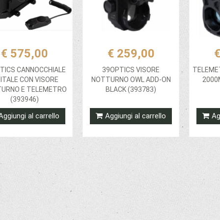
€ 575,00
€ 259,00
€
TICS CANNOCCHIALE
39OPTICS VISORE
TELEMET
GITALE CON VISORE
NOTTURNO OWL ADD-ON
2000
URNO E TELEMETRO
BLACK (393783)
(393946)
Aggiungi al carrello
Aggiungi al carrello
Ag