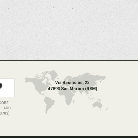
Via Basilicius, 23
47890 San Marino (RSM)
ISORE
L ADD-
3783)