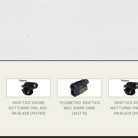
39OPTICS VISORE
TELEMETRO 39OPTICS
39OPTICS V
NOTTURNO OWL ADD-
IBEX 2000M SAND
NOTTURNO OW
ON BLACK (393783)
(422176)
ON BLACK (39