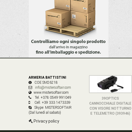
ARMERIA BATTISTINI
COE SM26218
info@mistersoftair.com
www.mistersoftair.com
Tel. +378 0549 991049
39OPTICS
Cell. +39 333 1473339
CANNOCCHIALE DIGITALE
Skype: MISTERSOFTAIR
CON VISORE NOTTURNO
(Dal lunedì al sabato)
E TELEMETRO (393946)
Privacy policy