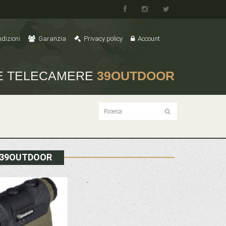
dizioni
Garanzia
Privacy policy
Account
 E TELECAMERE
39OUTDOOR
/ 39OUTDOOR