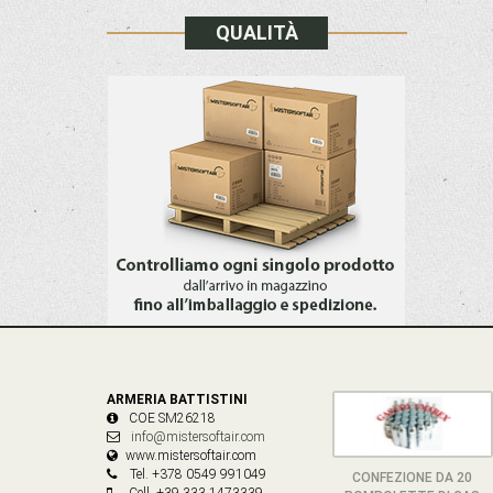
QUALITÀ
ARMERIA BATTISTINI
COE SM26218
info@mistersoftair.com
www.mistersoftair.com
Tel. +378 0549 991049
CONFEZIONE DA 20