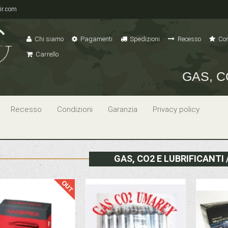
ir.com
Chi siamo
Pagamenti
Spedizioni
Recesso
Con
Carrello
GAS, C
Recesso
Condizioni
Garanzia
Privacy policy
GAS, CO2 E LUBRIFICANTI