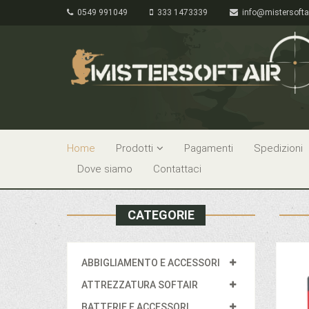
0549 991049
333 1473339
info@mistersofta
Home
Prodotti
Pagamenti
Spedizioni
Dove siamo
Contattaci
CATEGORIE
ABBIGLIAMENTO E ACCESSORI
ATTREZZATURA SOFTAIR
BATTERIE E ACCESSORI