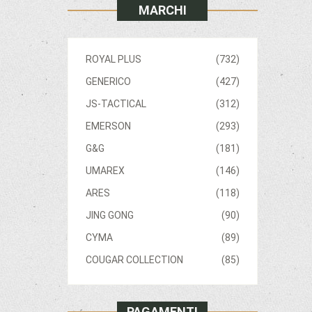
MARCHI
ROYAL PLUS
(732)
GENERICO
(427)
JS-TACTICAL
(312)
EMERSON
(293)
G&G
(181)
UMAREX
(146)
ARES
(118)
JING GONG
(90)
CYMA
(89)
COUGAR COLLECTION
(85)
PAGAMENTI