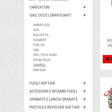
CARICATORI
GAS, CO2 E LUBRIFICANTI
AMBRO-SOL
APS
BALLISTOL
ELEMENT
BO
FUEL RC
UM
G&G
PRO TECH GUNS
ROYAL PLUS
UMAREX
WIN GUN
FUCILI SOFTAIR
ACCESSORI E RICAMBI FUCILI
GRANATE E LANCIA GRANATE
PISTOLE E REVOLVER SOFTAIR