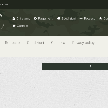
ir.com
Chi siamo
Pagamenti
Spedizioni
Recesso
Con
Carrello
Recesso
Condizioni
Garanzia
Privacy policy
/