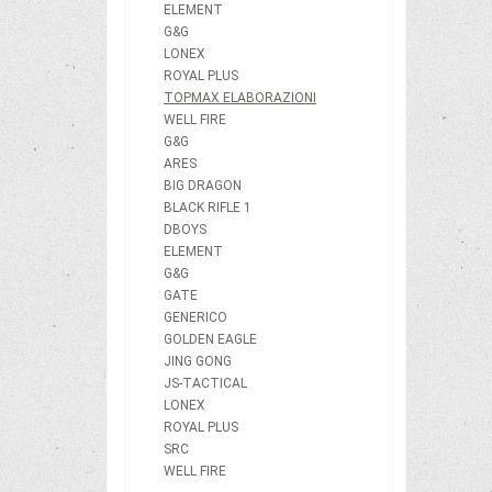
ELEMENT
G&G
LONEX
ROYAL PLUS
TOPMAX ELABORAZIONI
WELL FIRE
G&G
ARES
BIG DRAGON
BLACK RIFLE 1
DBOYS
ELEMENT
G&G
GATE
GENERICO
GOLDEN EAGLE
JING GONG
JS-TACTICAL
LONEX
ROYAL PLUS
SRC
WELL FIRE