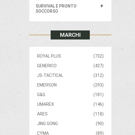
SURVIVAL E PRONTO
SOCCORSO
MARCHI
ROYAL PLUS
(732)
GENERICO
(427)
JS-TACTICAL
(312)
EMERSON
(293)
G&G
(181)
UMAREX
(146)
ARES
(118)
JING GONG
(90)
CYMA
(89)