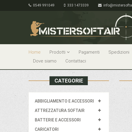
0549 991049
333 1473339
info@mistersofta
Home
Prodotti
Pagamenti
Spedizioni
Dove siamo
Contattaci
CATEGORIE
ABBIGLIAMENTO E ACCESSORI
ATTREZZATURA SOFTAIR
BATTERIE E ACCESSORI
CARICATORI