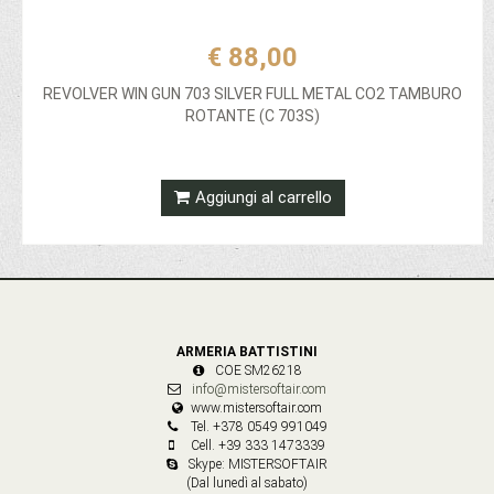
€ 88,00
REVOLVER WIN GUN 703 SILVER FULL METAL CO2 TAMBURO
ROTANTE (C 703S)
Aggiungi al carrello
ARMERIA BATTISTINI
COE SM26218
info@mistersoftair.com
www.mistersoftair.com
Tel. +378 0549 991049
Cell. +39 333 1473339
Skype: MISTERSOFTAIR
(Dal lunedì al sabato)