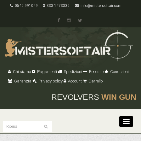
0549 991049
333 1473339
info@mistersoftair.com
Chi siamo
Pagamenti
Spedizioni
Recesso
Condizioni
Garanzia
Privacy policy
Account
Carrello
REVOLVERS
WIN GUN
Toggle
navigat