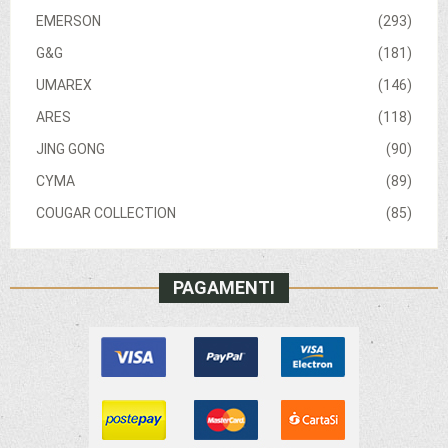
EMERSON
(293)
G&G
(181)
UMAREX
(146)
ARES
(118)
JING GONG
(90)
CYMA
(89)
COUGAR COLLECTION
(85)
PAGAMENTI