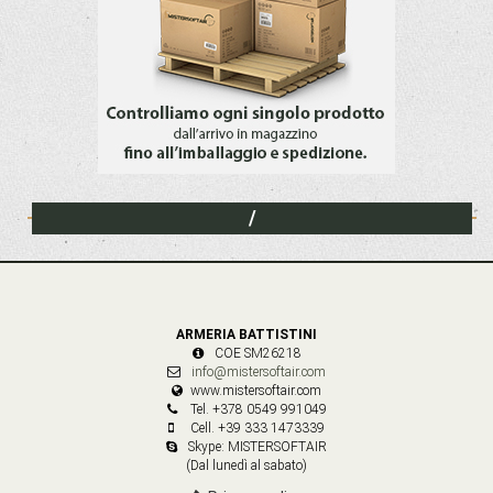
/
ARMERIA BATTISTINI
COE SM26218
info@mistersoftair.com
www.mistersoftair.com
Tel. +378 0549 991049
Cell. +39 333 1473339
Skype: MISTERSOFTAIR
(Dal lunedì al sabato)