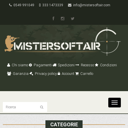
0549 991049
333 1473339
info@mistersoftair.com
Chi siamo
Pagamenti
Spedizioni
Recesso
Condizioni
Garanzia
Privacy policy
Account
Carrello
Toggle
navigat
CATEGORIE