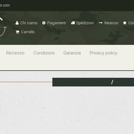
ir.com
Chi siamo
Pagamenti
Spedizioni
Recesso
Con
Carrello
Recesso
Condizioni
Garanzia
Privacy policy
/