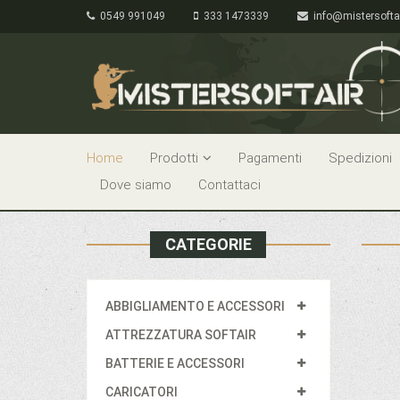
0549 991049
333 1473339
info@mistersofta
Home
Prodotti
Pagamenti
Spedizioni
Dove siamo
Contattaci
CATEGORIE
ABBIGLIAMENTO E ACCESSORI
ATTREZZATURA SOFTAIR
BATTERIE E ACCESSORI
CARICATORI