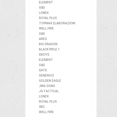
ELEMENT
G&G
LONEX
ROYAL PLUS
TOPMAX ELABORAZIONI
WELL FIRE
G&G
ARES
BIG DRAGON
BLACK RIFLE 1
DBOYS
ELEMENT
G&G
GATE
GENERICO
GOLDEN EAGLE
JING GONG
JS-TACTICAL
LONEX
ROYAL PLUS
SRC
WELL FIRE