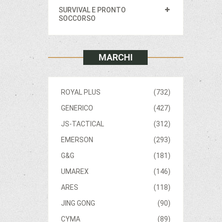
SURVIVAL E PRONTO
SOCCORSO
MARCHI
ROYAL PLUS
(732)
GENERICO
(427)
JS-TACTICAL
(312)
EMERSON
(293)
G&G
(181)
UMAREX
(146)
ARES
(118)
JING GONG
(90)
CYMA
(89)