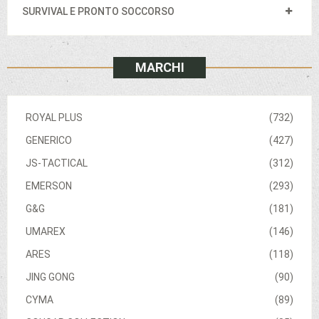
SURVIVAL E PRONTO SOCCORSO
MARCHI
ROYAL PLUS
(732)
GENERICO
(427)
JS-TACTICAL
(312)
EMERSON
(293)
G&G
(181)
UMAREX
(146)
ARES
(118)
JING GONG
(90)
CYMA
(89)