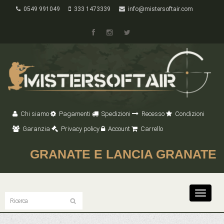
0549 991049
333 1473339
info@mistersoftair.com
Chi siamo
Pagamenti
Spedizioni
Recesso
Condizioni
Garanzia
Privacy policy
Account
Carrello
GRANATE E LANCIA GRANATE
Toggle
navigat