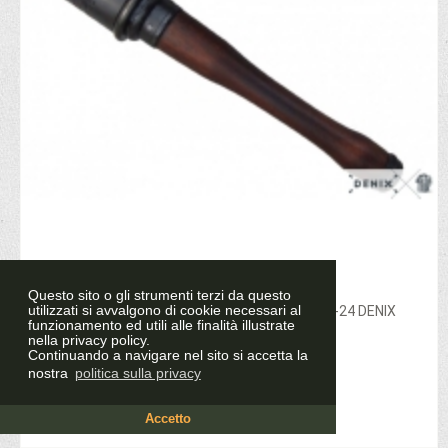
€ 34,90
Questo sito o gli strumenti terzi da questo
utilizzati si avvalgono di cookie necessari al
REPLICA GRANATA STIELHANDGRANATE M-24 DENIX
funzionamento ed utili alle finalità illustrate
nella privacy policy.
Continuando a navigare nel sito si accetta la
nostra
politica sulla privacy
Aggiungi al carrello
Accetto