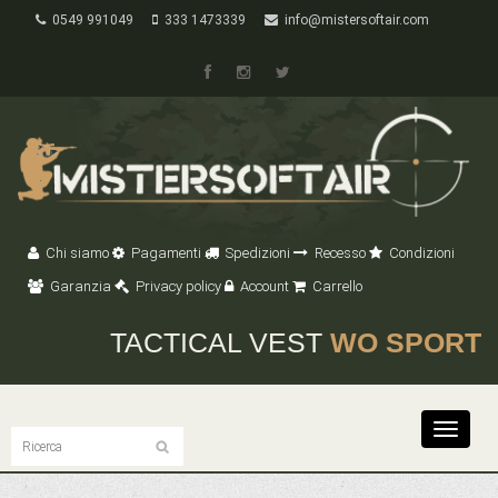
0549 991049
333 1473339
info@mistersoftair.com
Chi siamo
Pagamenti
Spedizioni
Recesso
Condizioni
Garanzia
Privacy policy
Account
Carrello
TACTICAL VEST
WO SPORT
Toggle
navigat