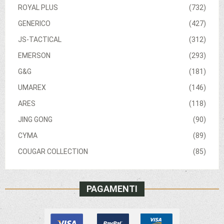
ROYAL PLUS
(732)
GENERICO
(427)
JS-TACTICAL
(312)
EMERSON
(293)
G&G
(181)
UMAREX
(146)
ARES
(118)
JING GONG
(90)
CYMA
(89)
COUGAR COLLECTION
(85)
PAGAMENTI