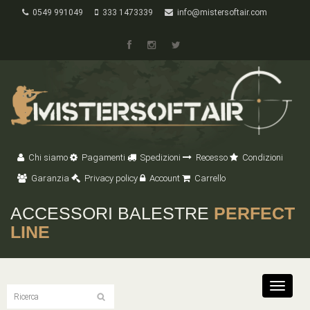
0549 991049
333 1473339
info@mistersoftair.com
Chi siamo
Pagamenti
Spedizioni
Recesso
Condizioni
Garanzia
Privacy policy
Account
Carrello
ACCESSORI BALESTRE
PERFECT
LINE
Toggle
navigat