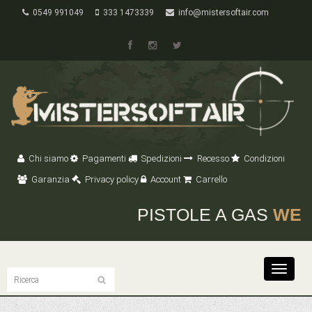
0549 991049
333 1473339
info@mistersoftair.com
Chi siamo
Pagamenti
Spedizioni
Recesso
Condizioni
Garanzia
Privacy policy
Account
Carrello
PISTOLE A GAS
WE
Toggle
navigat