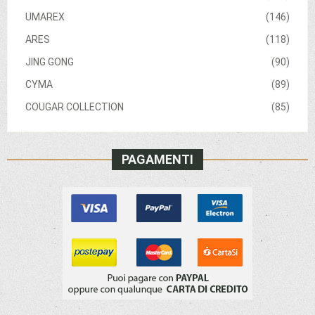
UMAREX
(146)
ARES
(118)
JING GONG
(90)
CYMA
(89)
COUGAR COLLECTION
(85)
PAGAMENTI