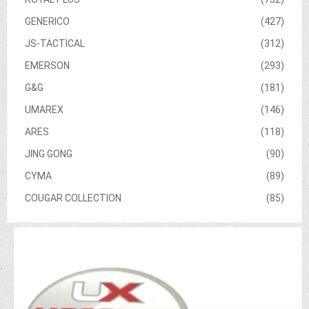
GENERICO
(427)
JS-TACTICAL
(312)
EMERSON
(293)
G&G
(181)
UMAREX
(146)
ARES
(118)
JING GONG
(90)
CYMA
(89)
COUGAR COLLECTION
(85)