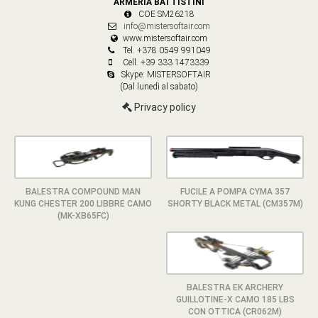
ARMERIA BATTISTINI
COE SM26218
info@mistersoftair.com
www.mistersoftair.com
Tel. +378 0549 991049
Cell. +39 333 1473339
Skype: MISTERSOFTAIR
(Dal lunedì al sabato)
Privacy policy
BALESTRA COMPOUND MAN
FUCILE A POMPA CYMA 357
KUNG CHESTER 200 LIBBRE CAMO
SHORTY BLACK METAL (CM357M)
(MK-XB65FC)
BALESTRA EK ARCHERY
GUILLOTINE-X CAMO 185 LBS
CON OTTICA (CR062M)