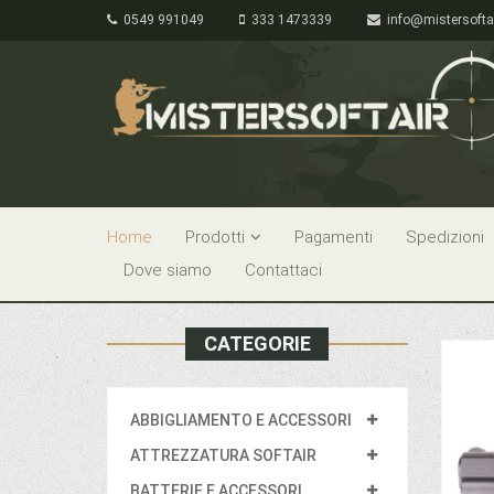
0549 991049
333 1473339
info@mistersofta
Home
Prodotti
Pagamenti
Spedizioni
Dove siamo
Contattaci
CATEGORIE
ABBIGLIAMENTO E ACCESSORI
ATTREZZATURA SOFTAIR
BATTERIE E ACCESSORI