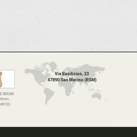
Via Basilicius, 23
47890 San Marino (RSM)
E BRUNI
O 9mm
401D)