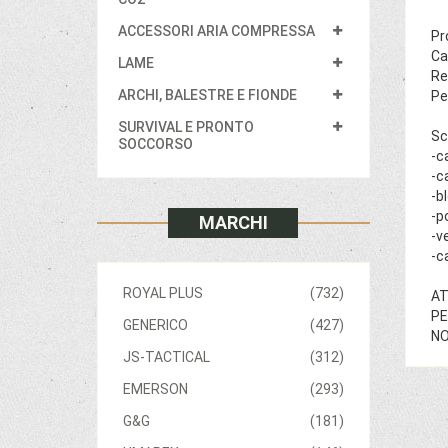
ACCESSORI ARIA COMPRESSA
Pr
Ca
LAME
Re
ARCHI, BALESTRE E FIONDE
Pe
SURVIVAL E PRONTO
Sc
SOCCORSO
-c
-c
-b
-p
MARCHI
-v
-c
ROYAL PLUS
(732)
AT
PE
GENERICO
(427)
NO
JS-TACTICAL
(312)
EMERSON
(293)
G&G
(181)