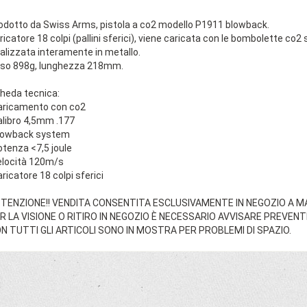
odotto da Swiss Arms, pistola a co2 modello P1911 blowback.
ricatore 18 colpi (pallini sferici), viene caricata con le bombolette co2
alizzata interamente in metallo.
so 898g, lunghezza 218mm.
heda tecnica:
aricamento con co2
alibro 4,5mm .177
lowback system
otenza <7,5 joule
elocità 120m/s
aricatore 18 colpi sferici
TENZIONE!! VENDITA CONSENTITA ESCLUSIVAMENTE IN NEGOZIO A M
R LA VISIONE O RITIRO IN NEGOZIO È NECESSARIO AVVISARE PREVE
N TUTTI GLI ARTICOLI SONO IN MOSTRA PER PROBLEMI DI SPAZIO.