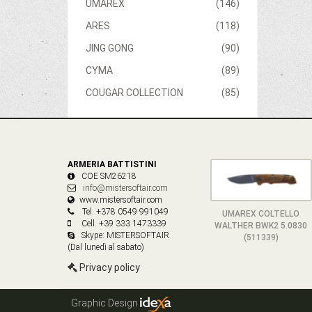
UMAREX
(146)
ARES
(118)
JING GONG
(90)
CYMA
(89)
COUGAR COLLECTION
(85)
ARMERIA BATTISTINI
COE SM26218
info@mistersoftair.com
www.mistersoftair.com
Tel. +378 0549 991049
UMAREX COLTELLO
Cell. +39 333 1473339
WALTHER BWK2 5.0830
Skype: MISTERSOFTAIR
(511339)
(Dal lunedì al sabato)
Privacy policy
Graphic Design