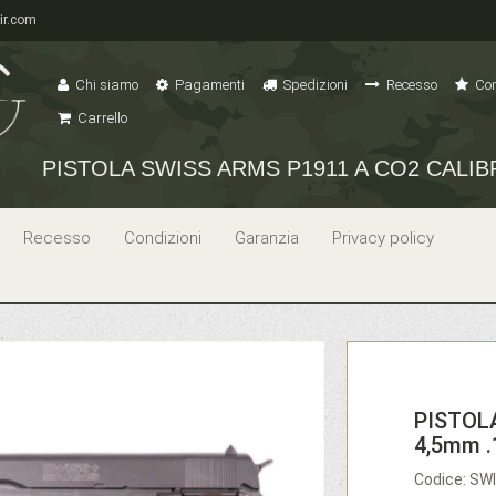
ir.com
Chi siamo
Pagamenti
Spedizioni
Recesso
Con
Carrello
PISTOLA SWISS ARMS P1911 A CO2 CALIBR
Recesso
Condizioni
Garanzia
Privacy policy
PISTOL
4,5mm .
Codice: SW