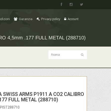
dizioni
Garanzia
Privacy policy
Account
O 4,5mm .177 FULL METAL (288710)
A SWISS ARMS P1911 A CO2 CALIBRO
177 FULL METAL (288710)
IPIST288710