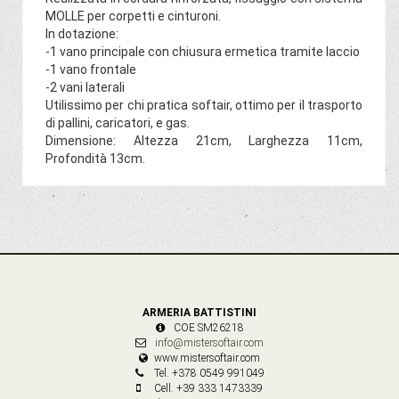
MOLLE per corpetti e cinturoni.
In dotazione:
-1 vano principale con chiusura ermetica tramite laccio
-1 vano frontale
-2 vani laterali
Utilissimo per chi pratica softair, ottimo per il trasporto
di pallini, caricatori, e gas.
Dimensione: Altezza 21cm, Larghezza 11cm,
Profondità 13cm.
ARMERIA BATTISTINI
COE SM26218
info@mistersoftair.com
www.mistersoftair.com
Tel. +378 0549 991049
Cell. +39 333 1473339