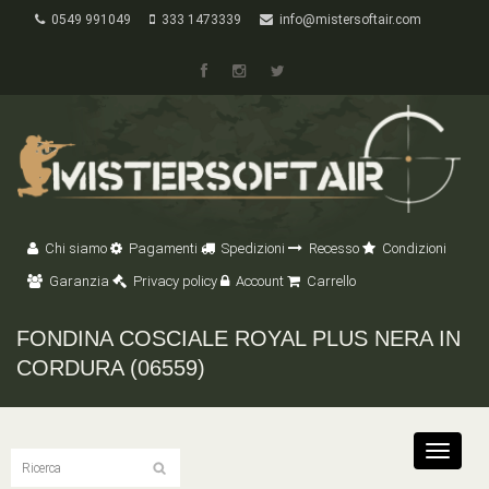
0549 991049
333 1473339
info@mistersoftair.com
Chi siamo
Pagamenti
Spedizioni
Recesso
Condizioni
Garanzia
Privacy policy
Account
Carrello
FONDINA COSCIALE ROYAL PLUS NERA IN
CORDURA (06559)
Toggle
navigat