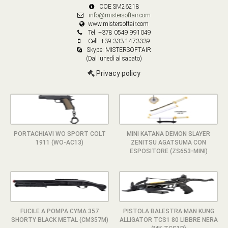
COE SM26218
info@mistersoftair.com
www.mistersoftair.com
Tel. +378 0549 991049
Cell. +39 333 1473339
Skype: MISTERSOFTAIR
(Dal lunedì al sabato)
Privacy policy
PORTACHIAVI WO SPORT COLT
MINI KATANA DEMON SLAYER
1911 (WO-AC13)
ZENITSU AGATSUMA CON
ESPOSITORE (ZS653-MINI)
FUCILE A POMPA CYMA 357
PISTOLA BALESTRA MAN KUNG
SHORTY BLACK METAL (CM357M)
ALLIGATOR TCS1 80 LIBBRE NERA