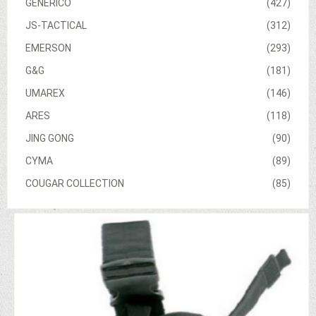
GENERICO
(427)
JS-TACTICAL
(312)
EMERSON
(293)
G&G
(181)
UMAREX
(146)
ARES
(118)
JING GONG
(90)
CYMA
(89)
COUGAR COLLECTION
(85)