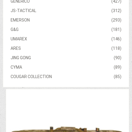
GENERICO
(427)
JS-TACTICAL
(312)
EMERSON
(293)
G&G
(181)
UMAREX
(146)
ARES
(118)
JING GONG
(90)
CYMA
(89)
COUGAR COLLECTION
(85)