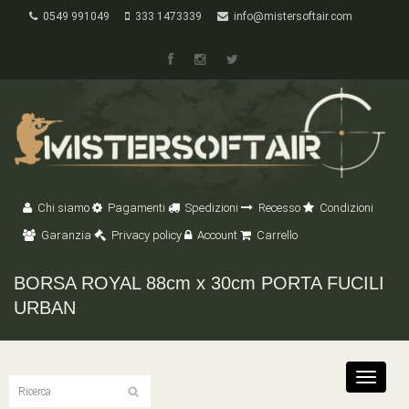
0549 991049
333 1473339
info@mistersoftair.com
Chi siamo
Pagamenti
Spedizioni
Recesso
Condizioni
Garanzia
Privacy policy
Account
Carrello
BORSA ROYAL 88cm x 30cm PORTA FUCILI
URBAN
Toggle
navigat