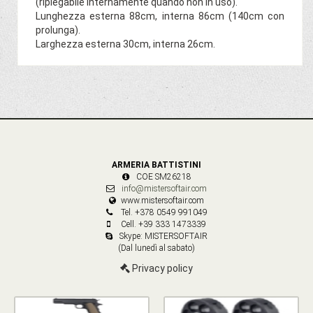
(ripiegabile internamente quando non in uso).
Lunghezza esterna 88cm, interna 86cm (140cm con
prolunga).
Larghezza esterna 30cm, interna 26cm.
ARMERIA BATTISTINI
COE SM26218
info@mistersoftair.com
www.mistersoftair.com
Tel. +378 0549 991049
Cell. +39 333 1473339
Skype: MISTERSOFTAIR
(Dal lunedì al sabato)
Privacy policy