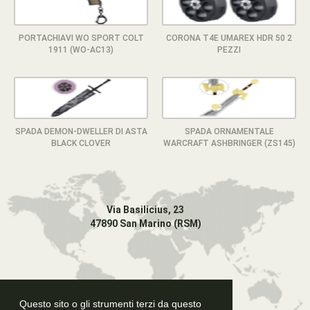
PORTACHIAVI WO SPORT COLT
CORONA T4E UMAREX HDR 50 2
1911 (WO-AC13)
PEZZI
SPADA DEMON-DWELLER DI ASTA
SPADA ORNAMENTALE
BLACK CLOVER
WARCRAFT ASHBRINGER (ZS145)
Via Basilicius, 23
47890 San Marino (RSM)
Questo sito o gli strumenti terzi da questo