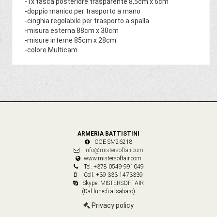
-1x tasca posteriore trasparente 8,5cm x 6cm
-doppio manico per trasporto a mano
-cinghia regolabile per trasporto a spalla
-misura esterna 88cm x 30cm
-misure interne 85cm x 28cm
-colore Multicam
ARMERIA BATTISTINI
COE SM26218
info@mistersoftair.com
www.mistersoftair.com
Tel. +378 0549 991049
Cell. +39 333 1473339
Skype: MISTERSOFTAIR
(Dal lunedì al sabato)
Privacy policy