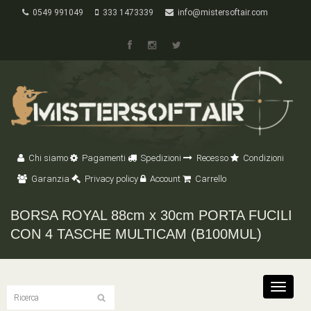
0549 991049
333 1473339
info@mistersoftair.com
Chi siamo
Pagamenti
Spedizioni
Recesso
Condizioni
Garanzia
Privacy policy
Account
Carrello
BORSA ROYAL 88cm x 30cm PORTA FUCILI
CON 4 TASCHE MULTICAM (B100MUL)
Toggle
navigat