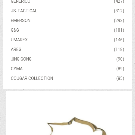
GENERICO
(427)
JS-TACTICAL
(312)
EMERSON
(293)
G&G
(181)
UMAREX
(146)
ARES
(118)
JING GONG
(90)
CYMA
(89)
COUGAR COLLECTION
(85)