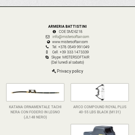
ARMERIA BATTISTINI
COE SM26218
info@mistersoftair.com
www.mistersoftair.com
Tel. +378 0549 991049
Cell. +39 333 1473339
Skype: MISTERSOFTAIR
(Dal lunedì al sabato)
Privacy policy
KATANA ORNAMENTALE TACHI
ARCO COMPOUND ROYAL PLUS
NERA CON FODERO IN LEGNO
40-55 LBS BLACK (M131)
(JL148 NERO)