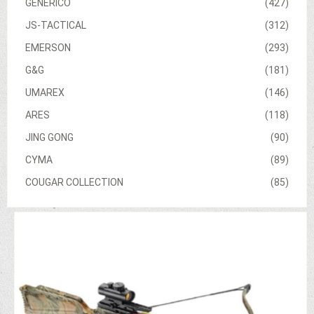
GENERICO
(427)
JS-TACTICAL
(312)
EMERSON
(293)
G&G
(181)
UMAREX
(146)
ARES
(118)
JING GONG
(90)
CYMA
(89)
COUGAR COLLECTION
(85)