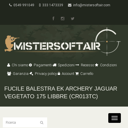
0549 991049
333 1473339
info@mistersoftair.com
Chi siamo
Pagamenti
Spedizioni
Recesso
Condizioni
Garanzia
Privacy policy
Account
Carrello
FUCILE BALESTRA EK ARCHERY JAGUAR
VEGETATO 175 LIBBRE (CR013TC)
Toggle
navigat