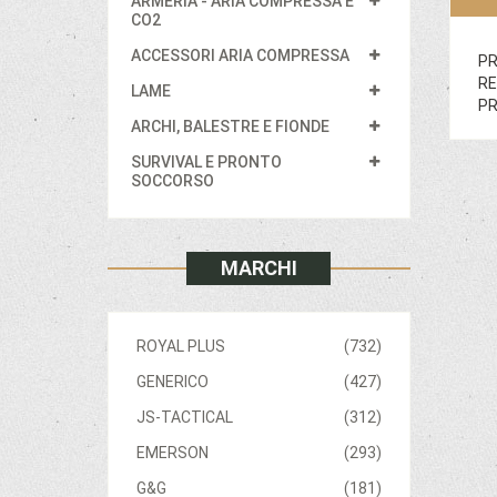
ARMERIA - ARIA COMPRESSA E
CO2
ACCESSORI ARIA COMPRESSA
PR
RE
LAME
PR
ARCHI, BALESTRE E FIONDE
SURVIVAL E PRONTO
SOCCORSO
MARCHI
ROYAL PLUS
(732)
GENERICO
(427)
JS-TACTICAL
(312)
EMERSON
(293)
G&G
(181)