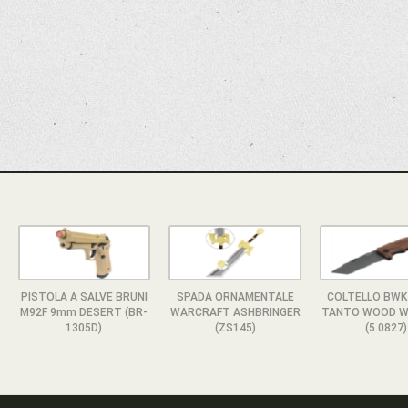
PISTOLA A SALVE BRUNI
SPADA ORNAMENTALE
COLTELLO BWK
M92F 9mm DESERT (BR-
WARCRAFT ASHBRINGER
TANTO WOOD W
1305D)
(ZS145)
(5.0827)