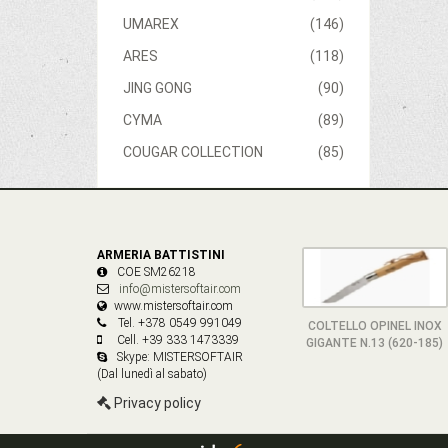
UMAREX
(146)
ARES
(118)
JING GONG
(90)
CYMA
(89)
COUGAR COLLECTION
(85)
ARMERIA BATTISTINI
COE SM26218
info@mistersoftair.com
www.mistersoftair.com
Tel. +378 0549 991049
COLTELLO OPINEL INOX
Cell. +39 333 1473339
GIGANTE N.13 (620-185)
Skype: MISTERSOFTAIR
(Dal lunedì al sabato)
Privacy policy