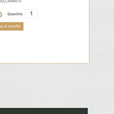
ARQLCARM870
0
Quantità:
i al carrello