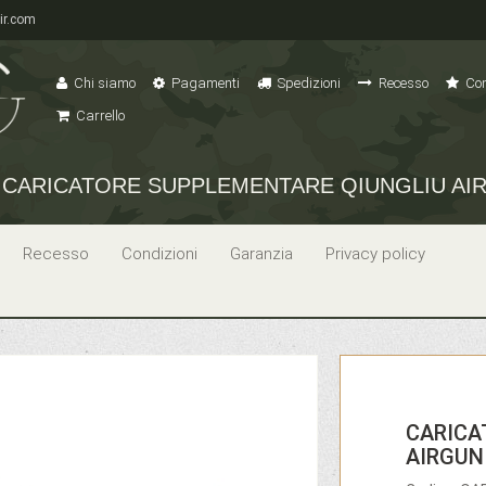
ir.com
Chi siamo
Pagamenti
Spedizioni
Recesso
Con
Carrello
CARICATORE SUPPLEMENTARE QIUNGLIU AIR
Recesso
Condizioni
Garanzia
Privacy policy
CARICA
AIRGUN