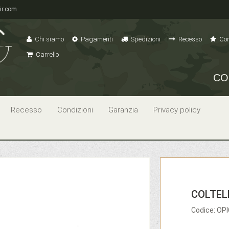
ir.com
Chi siamo
Pagamenti
Spedizioni
Recesso
Con
Carrello
CO
Recesso
Condizioni
Garanzia
Privacy policy
COLTELL
Codice: OP