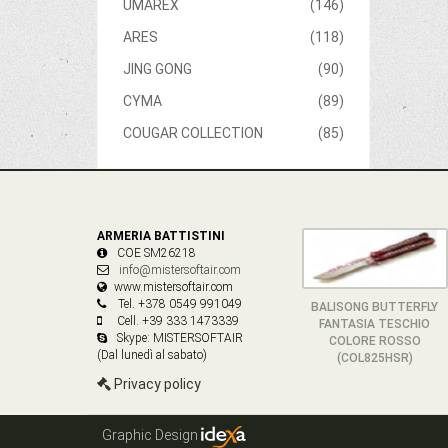
UMAREX
(146)
ARES
(118)
JING GONG
(90)
CYMA
(89)
COUGAR COLLECTION
(85)
ARMERIA BATTISTINI
COE SM26218
info@mistersoftair.com
www.mistersoftair.com
Tel. +378 0549 991049
BALISONG BUTTERFLY
Cell. +39 333 1473339
FANTASIA TESCHIO
Skype: MISTERSOFTAIR
COLORE ROSSO
(Dal lunedì al sabato)
(COL825HSR)
Privacy policy
Graphic Design