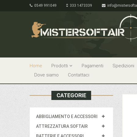
0549 991049
333 1473339
info@mistersofta
Home
Prodotti
Pagamenti
Spedizioni
Dove siamo
Contattaci
CATEGORIE
ABBIGLIAMENTO E ACCESSORI
ATTREZZATURA SOFTAIR
BATTERIE E ACCESSORI