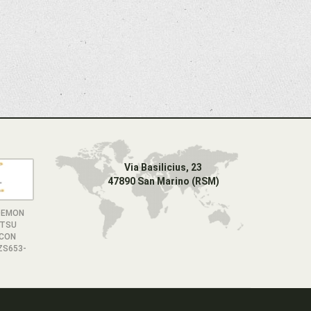
Via Basilicius, 23
47890 San Marino (RSM)
DEMON
ITSU
CON
ZS653-