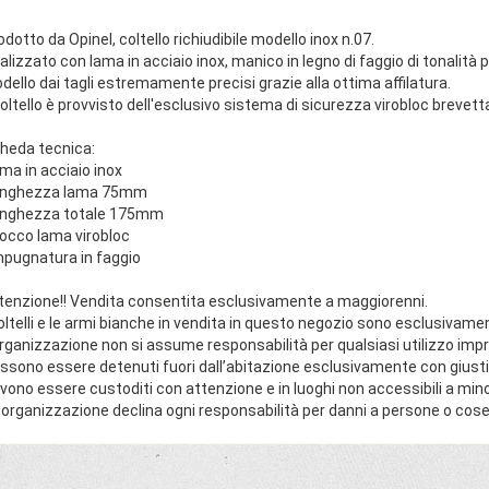
odotto da Opinel, coltello richiudibile modello inox n.07.
alizzato con lama in acciaio inox, manico in legno di faggio di tonalità pi
dello dai tagli estremamente precisi grazie alla ottima affilatura.
 coltello è provvisto dell'esclusivo sistema di sicurezza virobloc brevett
heda tecnica:
ama in acciaio inox
unghezza lama 75mm
unghezza totale 175mm
locco lama virobloc
mpugnatura in faggio
tenzione!! Vendita consentita esclusivamente a maggiorenni.
coltelli e le armi bianche in vendita in questo negozio sono esclusivamen
organizzazione non si assume responsabilità per qualsiasi utilizzo imp
ssono essere detenuti fuori dall’abitazione esclusivamente con giusti
vono essere custoditi con attenzione e in luoghi non accessibili a mino
 organizzazione declina ogni responsabilità per danni a persone o cose