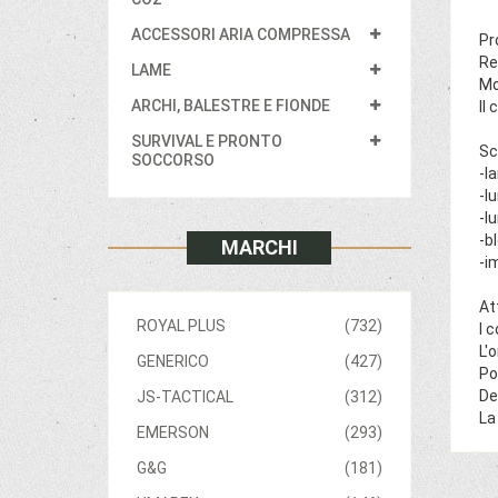
ACCESSORI ARIA COMPRESSA
Pr
Re
LAME
Mo
ARCHI, BALESTRE E FIONDE
Il
SURVIVAL E PRONTO
Sc
SOCCORSO
-l
-l
-l
-b
MARCHI
-i
At
ROYAL PLUS
(732)
I 
L'
GENERICO
(427)
Po
De
JS-TACTICAL
(312)
La
EMERSON
(293)
G&G
(181)