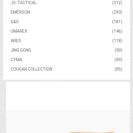
JS-TACTICAL
(312)
EMERSON
(293)
G&G
(181)
UMAREX
(146)
ARES
(118)
JING GONG
(90)
CYMA
(89)
COUGAR COLLECTION
(85)