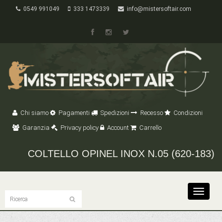
0549 991049
333 1473339
info@mistersoftair.com
Chi siamo
Pagamenti
Spedizioni
Recesso
Condizioni
Garanzia
Privacy policy
Account
Carrello
COLTELLO OPINEL INOX N.05 (620-183)
Toggle
navigat