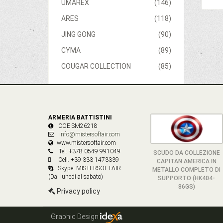
UMAREX
(146)
ARES
(118)
JING GONG
(90)
CYMA
(89)
COUGAR COLLECTION
(85)
ARMERIA BATTISTINI
COE SM26218
info@mistersoftair.com
www.mistersoftair.com
Tel. +378 0549 991049
SCUDO DA COLLEZIONE
Cell. +39 333 1473339
CAPITAN AMERICA IN
Skype: MISTERSOFTAIR
METALLO COMPLETO DI
(Dal lunedì al sabato)
SUPPORTO (HK404-
86GS)
Privacy policy
Graphic Design