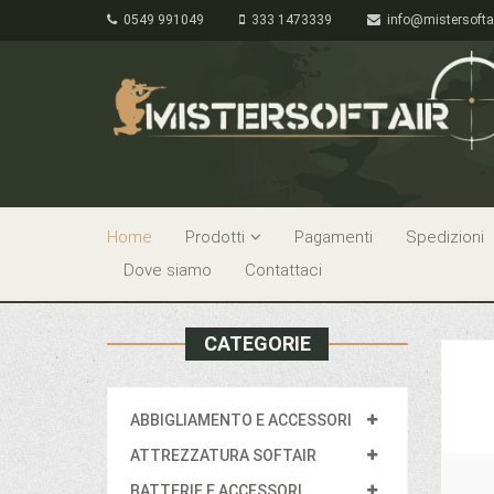
0549 991049
333 1473339
info@mistersofta
Home
Prodotti
Pagamenti
Spedizioni
Dove siamo
Contattaci
CATEGORIE
ABBIGLIAMENTO E ACCESSORI
ATTREZZATURA SOFTAIR
BATTERIE E ACCESSORI