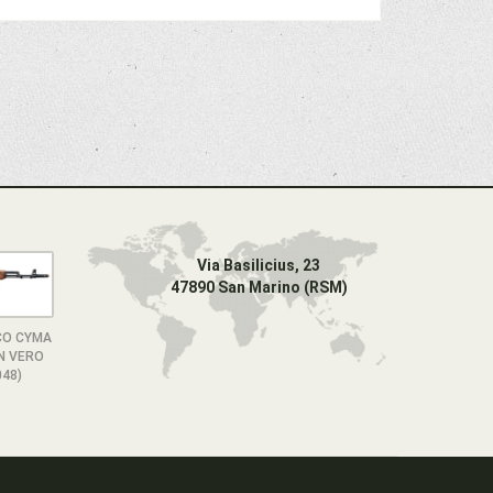
Via Basilicius, 23
47890 San Marino (RSM)
CO CYMA
N VERO
48)