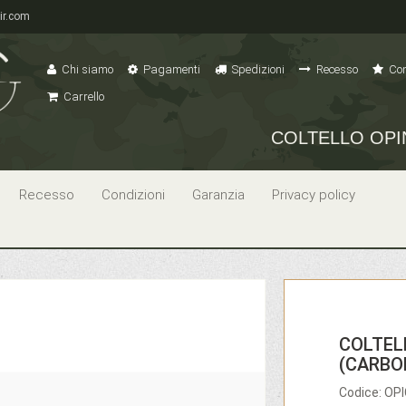
ir.com
Chi siamo
Pagamenti
Spedizioni
Recesso
Con
Carrello
COLTELLO OPI
Recesso
Condizioni
Garanzia
Privacy policy
COLTEL
(CARBO
Codice: O