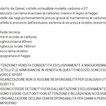
odotto da Opinel, coltello richiudibile modello carbonio n.07.
alizzato con lama in acciaio al carbonio, manico in legno di faggio.
dello dai tagli estremamente precisi grazie al trattamento al carbon
 coltello è provvisto dell'esclusivo sistema di sicurezza virobloc brevett
heda tecnica:
ama in acciaio al carbonio
unghezza lama 80mm
unghezza totale 180mm
locco lama virobloc
mpugnatura in faggio
TENZIONE!! VENDITA CONSENTITA ESCLUSIVAMENTE A MAGGIORENNI
COLTELLI E LE ARMI BIANCHE IN VENDITA IN QUESTO NEGOZIO SONO E
VORO E SPORT.
ORGANIZZAZIONE NON SI ASSUME RESPONSABILITÀ PER QUALSIASI U
SCRITTO.
SSONO ESSERE DETENUTI FUORI DALLABITAZIONE ESCLUSIVAMENTE 
VONO ESSERE CUSTODITI CON ATTENZIONE E IN LUIGHI NON ACCESSIBI
 ORGANIZZAZIONE DECLINA OGNI RESPONSABILITÀ PER DANNI A PER
IMPROPRIO.