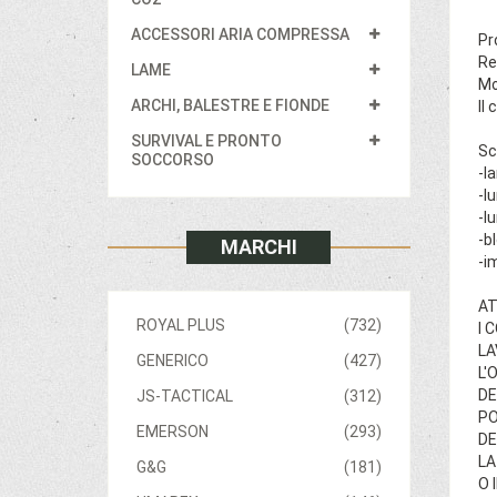
ACCESSORI ARIA COMPRESSA
Pr
Re
LAME
Mo
ARCHI, BALESTRE E FIONDE
Il
SURVIVAL E PRONTO
Sc
SOCCORSO
-l
-l
-l
-b
MARCHI
-i
AT
ROYAL PLUS
(732)
I 
LA
GENERICO
(427)
L'
DE
JS-TACTICAL
(312)
PO
EMERSON
(293)
DE
LA
G&G
(181)
O 