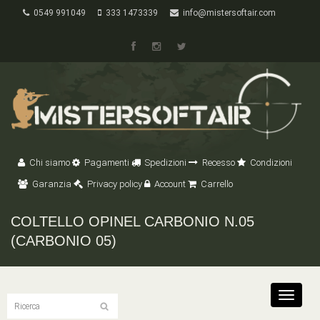
0549 991049
333 1473339
info@mistersoftair.com
Chi siamo
Pagamenti
Spedizioni
Recesso
Condizioni
Garanzia
Privacy policy
Account
Carrello
COLTELLO OPINEL CARBONIO N.05
(CARBONIO 05)
Toggle
navigat