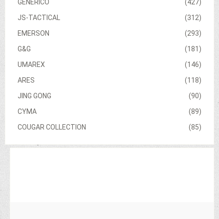
GENERICO
(427)
JS-TACTICAL
(312)
EMERSON
(293)
G&G
(181)
UMAREX
(146)
ARES
(118)
JING GONG
(90)
CYMA
(89)
COUGAR COLLECTION
(85)