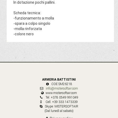
In dotazione pochi pallini.
Scheda tecnica:
-funzionamento a molla
-spara a colpo singolo
-molla rinforzata
-colore nero
ARMERIA BATTISTINI
COE SM26218
info@mistersoftair.com
www.mistersoftair.com
Tel. +378 0549 991049
Cell. +39 333 1473339
Skype: MISTERSOFTAIR
(Dal lunedì al sabato)