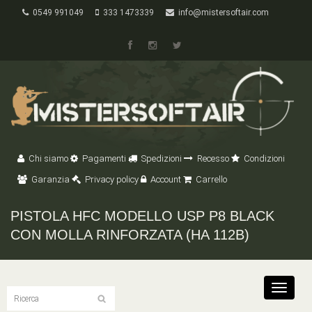
0549 991049
333 1473339
info@mistersoftair.com
Chi siamo
Pagamenti
Spedizioni
Recesso
Condizioni
Garanzia
Privacy policy
Account
Carrello
PISTOLA HFC MODELLO USP P8 BLACK
CON MOLLA RINFORZATA (HA 112B)
Toggle
navigat