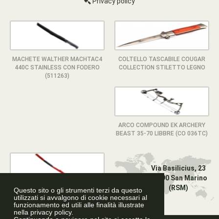
Privacy policy
MACHETE WALTHER MACHTAC4
COLTELLO TASCABILE COUGAR
440C STAINLESS CON FODERO
COLLECTION STILETTO LEGNO
(511263)
ARCO COMPOUND EK ARCHERY
BEAST 35-70 LIBBRE (CO 036TC)
Via Basilicius, 23
47890 San Marino
(RSM)
Questo sito o gli strumenti terzi da questo
KATANA ORNAMENTALE ONE
utilizzati si avvalgono di cookie necessari al
PIECE DI ZORO (ZS9418)
funzionamento ed utili alle finalità illustrate
nella privacy policy.