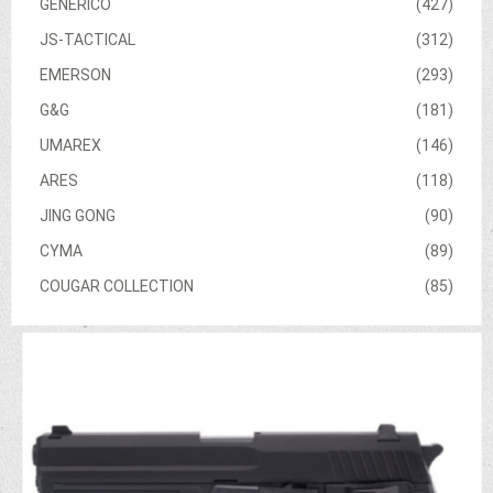
GENERICO
(427)
JS-TACTICAL
(312)
EMERSON
(293)
G&G
(181)
UMAREX
(146)
ARES
(118)
JING GONG
(90)
CYMA
(89)
COUGAR COLLECTION
(85)