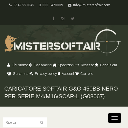
0549 991049
333 1473339
info@mistersoftair.com
Chi siamo
Pagamenti
Spedizioni
Recesso
Condizioni
Garanzia
Privacy policy
Account
Carrello
CARICATORE SOFTAIR G&G 450BB NERO
PER SERIE M4/M16/SCAR-L (G08067)
Toggle
navigat