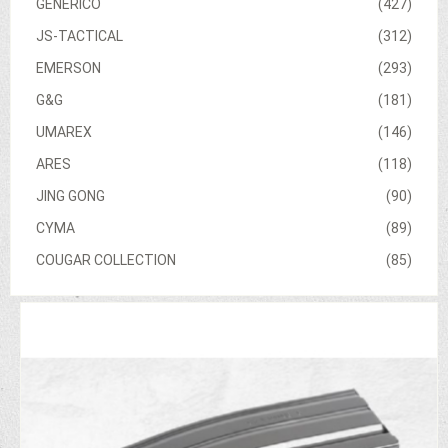
GENERICO
(427)
JS-TACTICAL
(312)
EMERSON
(293)
G&G
(181)
UMAREX
(146)
ARES
(118)
JING GONG
(90)
CYMA
(89)
COUGAR COLLECTION
(85)