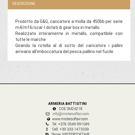
DESCRIZIONE
Prodotto da G&G, caricatore a molla da 450bb per serie
m4/m16/scar-l dotati di gear box in metallo.
Realizzato interamente in metallo, compatibile con
tutte le marche.
Girando la rotella al di sotto del caricatore i pallini
arrivano all'imboccatura del pesca pallino nel fucile.
ARMERIA BATTISTINI
COE SM26218
info@mistersoftair.com
www.mistersoftair.com
Tel. +378 0549 991049
Cell. +39 333 1473339
Skype: MISTERSOFTAIR