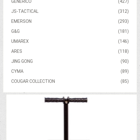
GENERICO
(427)
JS-TACTICAL
(312)
EMERSON
(293)
G&G
(181)
UMAREX
(146)
ARES
(118)
JING GONG
(90)
CYMA
(89)
COUGAR COLLECTION
(85)