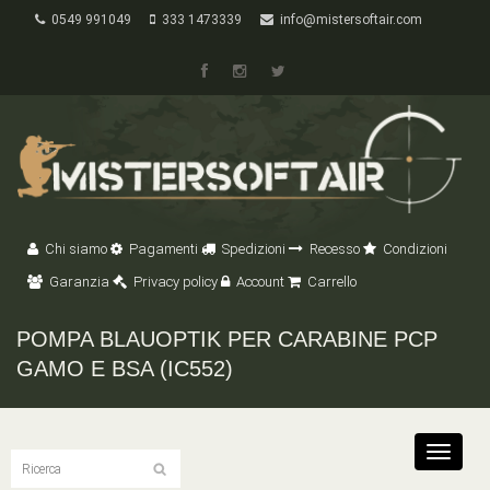
0549 991049
333 1473339
info@mistersoftair.com
Chi siamo
Pagamenti
Spedizioni
Recesso
Condizioni
Garanzia
Privacy policy
Account
Carrello
POMPA BLAUOPTIK PER CARABINE PCP
GAMO E BSA (IC552)
Toggle
navigat