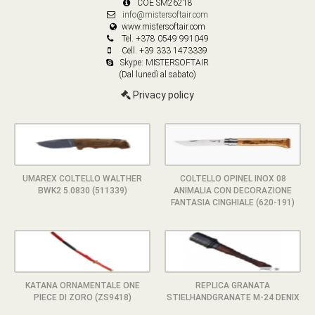
COE SM26218
info@mistersoftair.com
www.mistersoftair.com
Tel. +378 0549 991049
Cell. +39 333 1473339
Skype: MISTERSOFTAIR
(Dal lunedì al sabato)
Privacy policy
UMAREX COLTELLO WALTHER
COLTELLO OPINEL INOX 08
BWK2 5.0830 (511339)
ANIMALIA CON DECORAZIONE
FANTASIA CINGHIALE (620-191)
KATANA ORNAMENTALE ONE
REPLICA GRANATA
PIECE DI ZORO (ZS9418)
STIELHANDGRANATE M-24 DENIX