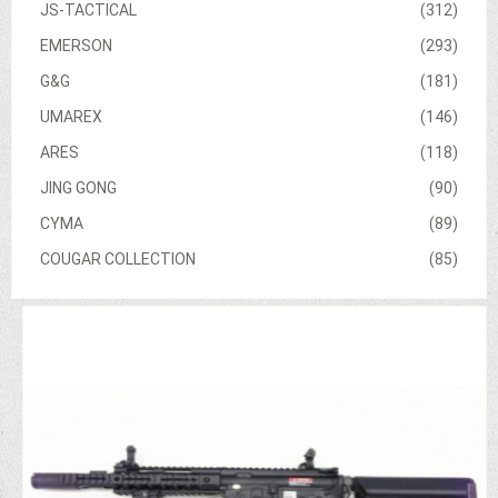
JS-TACTICAL
(312)
EMERSON
(293)
G&G
(181)
UMAREX
(146)
ARES
(118)
JING GONG
(90)
CYMA
(89)
COUGAR COLLECTION
(85)