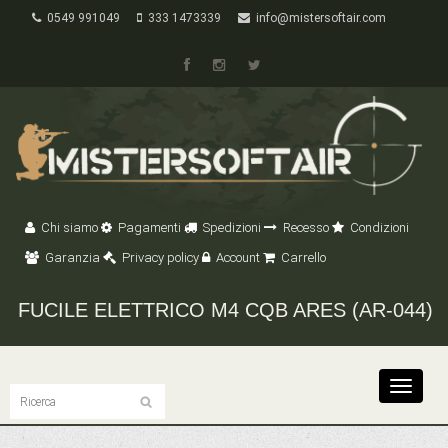
0549 991049
333 1473339
info@mistersoftair.com
Chi siamo
Pagamenti
Spedizioni
Recesso
Condizioni
Garanzia
Privacy policy
Account
Carrello
FUCILE ELETTRICO M4 CQB ARES (AR-044)
Toggle
navigat