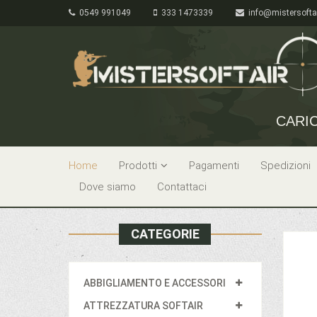
0549 991049
333 1473339
info@mistersofta
CARI
Home
Prodotti
Pagamenti
Spedizioni
Dove siamo
Contattaci
CATEGORIE
ABBIGLIAMENTO E ACCESSORI
ATTREZZATURA SOFTAIR