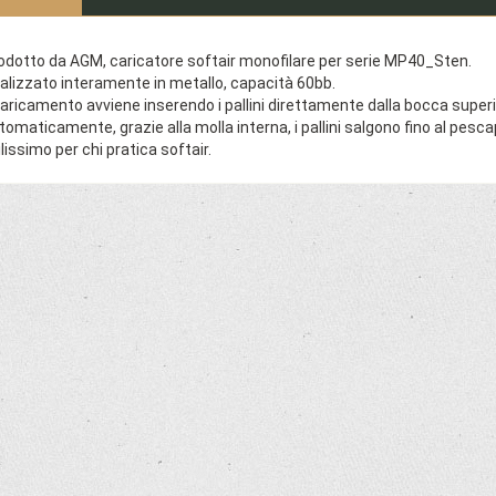
odotto da AGM, caricatore softair monofilare per serie MP40_Sten.
alizzato interamente in metallo, capacità 60bb.
 caricamento avviene inserendo i pallini direttamente dalla bocca superior
tomaticamente, grazie alla molla interna, i pallini salgono fino al pescap
ilissimo per chi pratica softair.