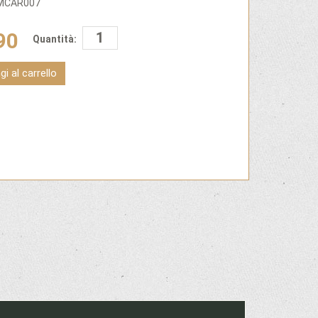
GMCAR007
90
Quantità:
i al carrello