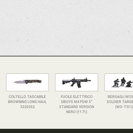
COLTELLO TASCABILE
FUCILE ELETTRICO
BERSAGLI WO
BROWNING LONG HAUL
DBOYS M4 PDW 5"
SOLDIER TARGE
3220352
STANDARD VERSION
(WO-TG12
NERO (1171)