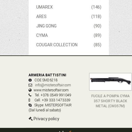
UMAREX
(146)
ARES
(118)
JING GONG
(90)
CYMA
(89)
COUGAR COLLECTION
(85)
ARMERIA BATTISTINI
COE SM26218
info@mistersoftair.com
www.mistersoftair.com
Tel. +378 0549 991049
FUCILE A POMPA CYMA
Cell. +39 333 1473339
357 SHORTY BLACK
Skype: MISTERSOFTAIR
METAL (CM357M)
(Dal lunedì al sabato)
Privacy policy