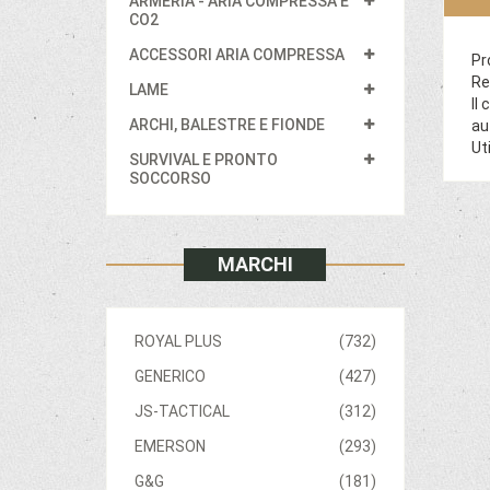
ARMERIA - ARIA COMPRESSA E
CO2
ACCESSORI ARIA COMPRESSA
Pr
Re
LAME
Il
ARCHI, BALESTRE E FIONDE
au
Ut
SURVIVAL E PRONTO
SOCCORSO
MARCHI
ROYAL PLUS
(732)
GENERICO
(427)
JS-TACTICAL
(312)
EMERSON
(293)
G&G
(181)