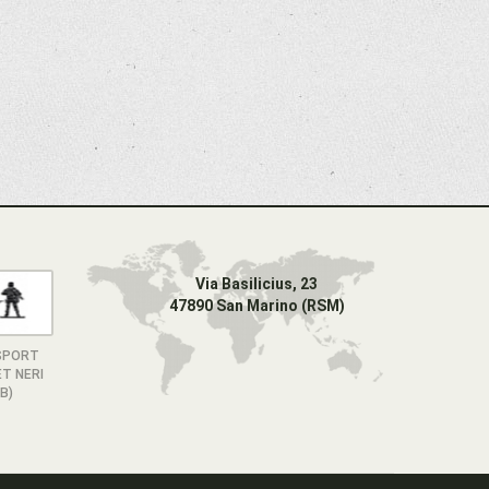
Via Basilicius, 23
47890 San Marino (RSM)
SPORT
T NERI
B)