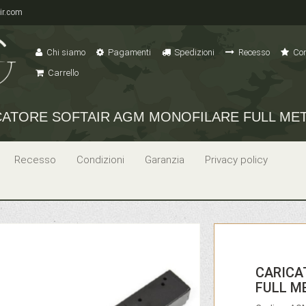
ir.com
Chi siamo
Pagamenti
Spedizioni
Recesso
Con
Carrello
CATORE SOFTAIR AGM MONOFILARE FULL META
Recesso
Condizioni
Garanzia
Privacy policy
CARICA
FULL M