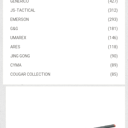
GENERICO
(427)
JS-TACTICAL
(312)
EMERSON
(293)
G&G
(181)
UMAREX
(146)
ARES
(118)
JING GONG
(90)
CYMA
(89)
COUGAR COLLECTION
(85)