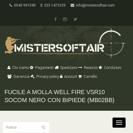
0549 991049
333 1473339
info@mistersoftair.com
Chi siamo
Pagamenti
Spedizioni
Recesso
Condizioni
Garanzia
Privacy policy
Account
Carrello
FUCILE A MOLLA WELL FIRE VSR10
SOCOM NERO CON BIPIEDE (MB02BB)
Toggle
navigat