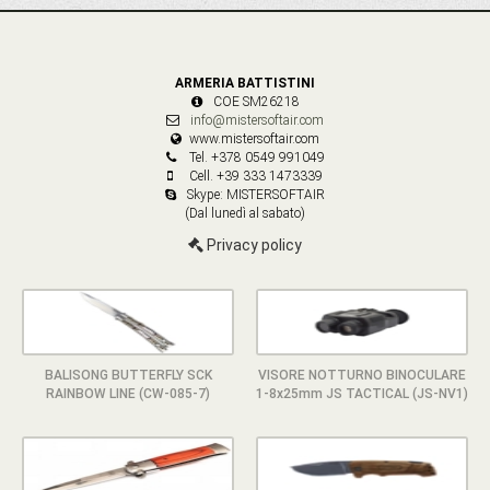
ARMERIA BATTISTINI
COE SM26218
info@mistersoftair.com
www.mistersoftair.com
Tel. +378 0549 991049
Cell. +39 333 1473339
Skype: MISTERSOFTAIR
(Dal lunedì al sabato)
Privacy policy
BALISONG BUTTERFLY SCK
VISORE NOTTURNO BINOCULARE
RAINBOW LINE (CW-085-7)
1-8x25mm JS TACTICAL (JS-NV1)