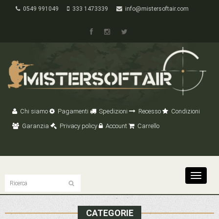
0549 991049
333 1473339
info@mistersoftair.com
Chi siamo
Pagamenti
Spedizioni
Recesso
Condizioni
Garanzia
Privacy policy
Account
Carrello
Toggle
navigat
CATEGORIE