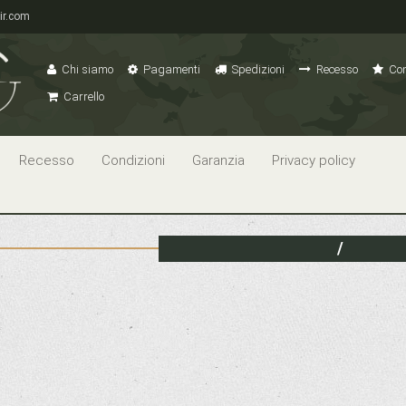
ir.com
Chi siamo
Pagamenti
Spedizioni
Recesso
Con
Carrello
Recesso
Condizioni
Garanzia
Privacy policy
/