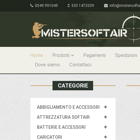
0549 991049
333 1473339
info@mistersofta
Home
Prodotti
Pagamenti
Spedizioni
Dove siamo
Contattaci
CATEGORIE
ABBIGLIAMENTO E ACCESSORI
ATTREZZATURA SOFTAIR
BATTERIE E ACCESSORI
CARICATORI