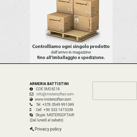
ARMERIA BATTISTINI
COE SM26218
info@mistersoftair.com
www.mistersoftair.com
Tel. +378 0549 991049
Cell. +39 333 1473339
Skype: MISTERSOFTAIR
(Dal lunedì al sabato)
Privacy policy