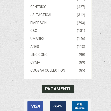
GENERICO
(427)
JS-TACTICAL
(312)
EMERSON
(293)
G&G
(181)
UMAREX
(146)
ARES
(118)
JING GONG
(90)
CYMA
(89)
COUGAR COLLECTION
(85)
PAGAMENTI