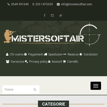
0549 991049
333 1473339
info@mistersoftair.com
Chi siamo
Pagamenti
Spedizioni
Recesso
Condizioni
Garanzia
Privacy policy
Account
Carrello
Toggle
navigat
CATEGORIE