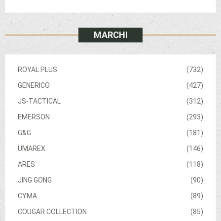
MARCHI
ROYAL PLUS
(732)
GENERICO
(427)
JS-TACTICAL
(312)
EMERSON
(293)
G&G
(181)
UMAREX
(146)
ARES
(118)
JING GONG
(90)
CYMA
(89)
COUGAR COLLECTION
(85)