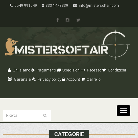
0549 991049
333 1473339
info@mistersoftair.com
Chi siamo
Pagamenti
Spedizioni
Recesso
Condizioni
Garanzia
Privacy policy
Account
Carrello
Toggle
navigat
CATEGORIE