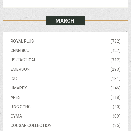
MARCHI
ROYAL PLUS
(732)
GENERICO
(427)
JS-TACTICAL
(312)
EMERSON
(293)
G&G
(181)
UMAREX
(146)
ARES
(118)
JING GONG
(90)
CYMA
(89)
COUGAR COLLECTION
(85)