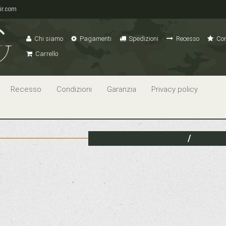
ir.com
Chi siamo
Pagamenti
Spedizioni
Recesso
Con
Carrello
Recesso
Condizioni
Garanzia
Privacy policy
/