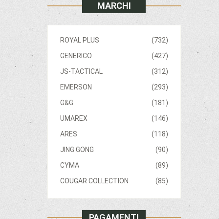
MARCHI
ROYAL PLUS
(732)
GENERICO
(427)
JS-TACTICAL
(312)
EMERSON
(293)
G&G
(181)
UMAREX
(146)
ARES
(118)
JING GONG
(90)
CYMA
(89)
COUGAR COLLECTION
(85)
PAGAMENTI