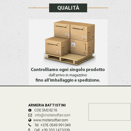
QUALITÀ
ARMERIA BATTISTINI
COE SM26218
info@mistersoftair.com
www.mistersoftair.com
Tel. +378 0549 991049
Cell. +39 333 1473339