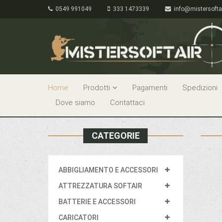
0549 991049
333 1473339
info@mistersofta
Home
Prodotti
Pagamenti
Spedizioni
Dove siamo
Contattaci
CATEGORIE
ABBIGLIAMENTO E ACCESSORI
ATTREZZATURA SOFTAIR
BATTERIE E ACCESSORI
CARICATORI