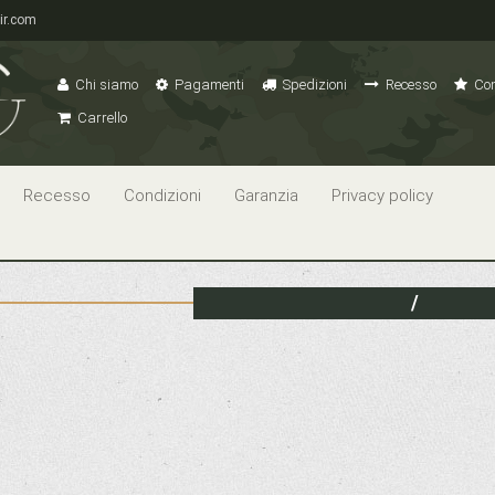
ir.com
Chi siamo
Pagamenti
Spedizioni
Recesso
Con
Carrello
Recesso
Condizioni
Garanzia
Privacy policy
/