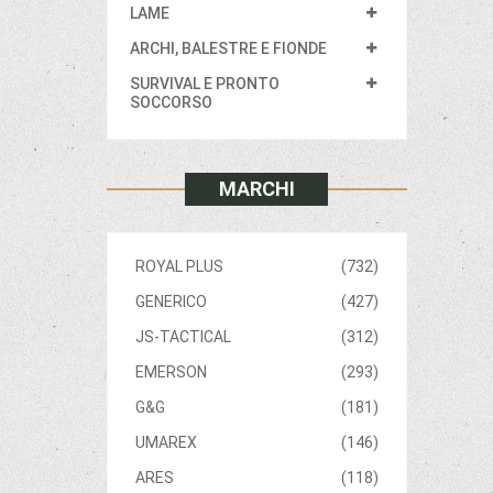
LAME
ARCHI, BALESTRE E FIONDE
SURVIVAL E PRONTO
SOCCORSO
MARCHI
ROYAL PLUS
(732)
GENERICO
(427)
JS-TACTICAL
(312)
EMERSON
(293)
G&G
(181)
UMAREX
(146)
ARES
(118)