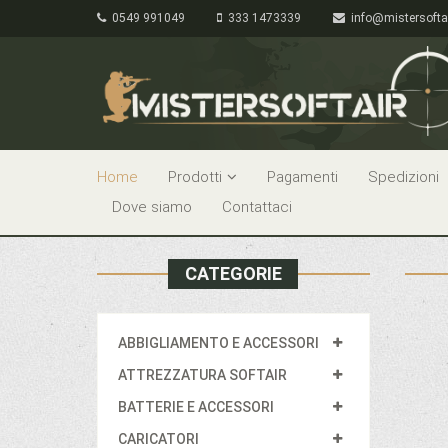
0549 991049
333 1473339
info@mistersofta
Home
Prodotti
Pagamenti
Spedizioni
Dove siamo
Contattaci
CATEGORIE
ABBIGLIAMENTO E ACCESSORI
ATTREZZATURA SOFTAIR
BATTERIE E ACCESSORI
CARICATORI