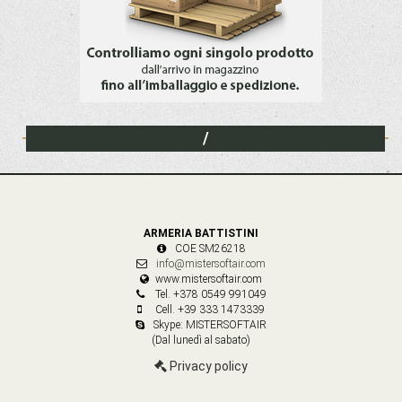
/
ARMERIA BATTISTINI
COE SM26218
info@mistersoftair.com
www.mistersoftair.com
Tel. +378 0549 991049
Cell. +39 333 1473339
Skype: MISTERSOFTAIR
(Dal lunedì al sabato)
Privacy policy