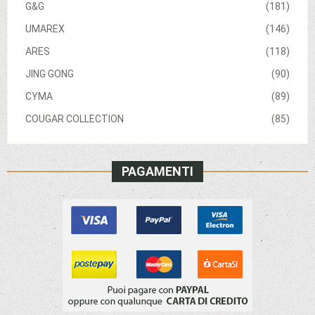
G&G
(181)
UMAREX
(146)
ARES
(118)
JING GONG
(90)
CYMA
(89)
COUGAR COLLECTION
(85)
PAGAMENTI