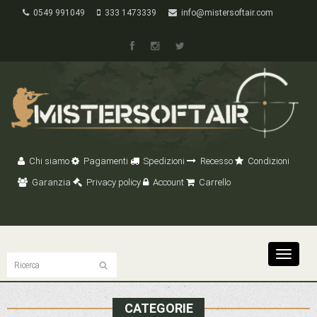
0549 991049
333 1473339
info@mistersoftair.com
Chi siamo
Pagamenti
Spedizioni
Recesso
Condizioni
Garanzia
Privacy policy
Account
Carrello
Toggle
navigat
CATEGORIE