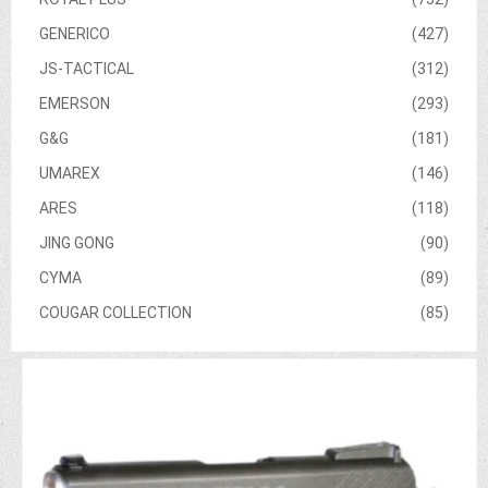
GENERICO
(427)
JS-TACTICAL
(312)
EMERSON
(293)
G&G
(181)
UMAREX
(146)
ARES
(118)
JING GONG
(90)
CYMA
(89)
COUGAR COLLECTION
(85)