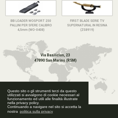
BB LOADER WOSPORT 250
FIRST BLADE SERIE TV
PALLINI PER SFERE CALIBRO
SUPERNATURAL IN RESINA
4,5mm (WO-0408)
(ZS8919)
Via Basilicius, 23
47890 San Marino (RSM)
Questo sito o gli strumenti terzi da questo
utilizzati si avvalgono di cookie necessari al
funzionamento ed utili alle finalità illustrate
nella privacy policy.
Continuando a navigare nel sito si accetta la
Graphic Design
nostra
politica sulla privacy