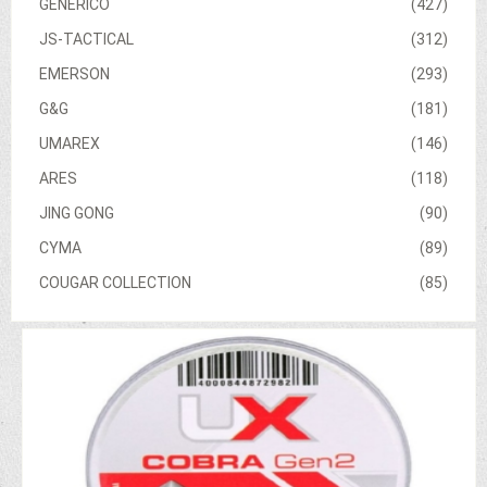
GENERICO
(427)
JS-TACTICAL
(312)
EMERSON
(293)
G&G
(181)
UMAREX
(146)
ARES
(118)
JING GONG
(90)
CYMA
(89)
COUGAR COLLECTION
(85)