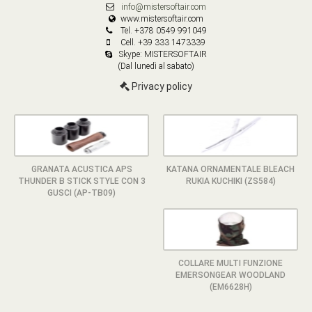
info@mistersoftair.com
www.mistersoftair.com
Tel. +378 0549 991049
Cell. +39 333 1473339
Skype: MISTERSOFTAIR
(Dal lunedì al sabato)
Privacy policy
GRANATA ACUSTICA APS
KATANA ORNAMENTALE BLEACH
THUNDER B STICK STYLE CON 3
RUKIA KUCHIKI (ZS584)
GUSCI (AP-TB09)
COLLARE MULTI FUNZIONE
EMERSONGEAR WOODLAND
(EM6628H)