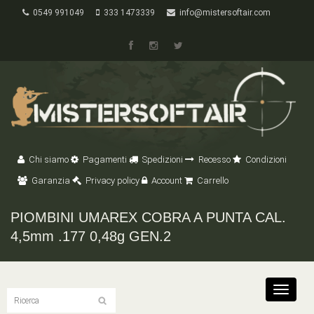
0549 991049
333 1473339
info@mistersoftair.com
Chi siamo
Pagamenti
Spedizioni
Recesso
Condizioni
Garanzia
Privacy policy
Account
Carrello
PIOMBINI UMAREX COBRA A PUNTA CAL.
4,5mm .177 0,48g GEN.2
Toggle
navigat