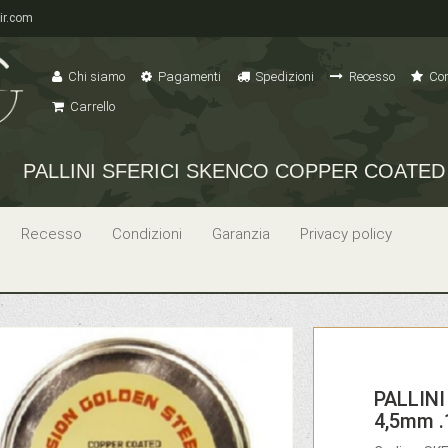
ir.com
Chi siamo
Pagamenti
Spedizioni
Recesso
Con
Carrello
PALLINI SFERICI SKENCO COPPER COATED 4,
Recesso
Condizioni
Garanzia
Privacy policy
PALLIN
4,5mm .