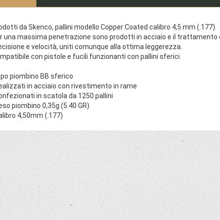
odotti da Skenco, pallini modello Copper Coated calibro 4,5 mm (.177).
r una massima penetrazione sono prodotti in acciaio e il trattamento di
ecisione e velocità, uniti comunque alla ottima leggerezza.
mpatibile con pistole e fucili funzionanti con pallini sferici.
ipo piombino BB sferico
ealizzati in acciaio con rivestimento in rame
onfezionati in scatola da 1250 pallini
eso piombino 0,35g (5.40 GR)
alibro 4,50mm (.177)