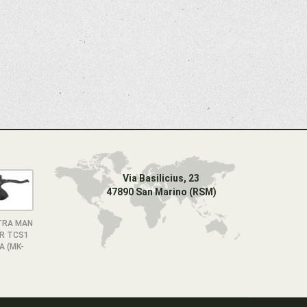
Via Basilicius, 23
47890 San Marino (RSM)
TRA MAN
OR TCS1
A (MK-