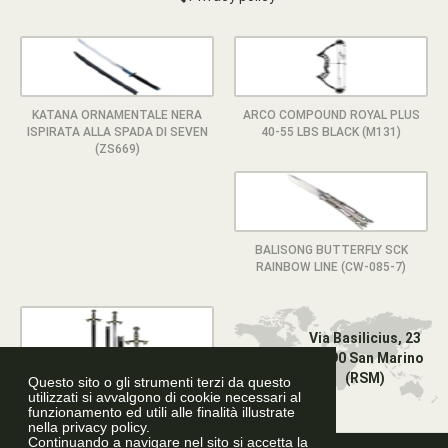
KATANA ORNAMENTALE NERA
ARCO COMPOUND ROYAL PLUS
ISPIRATA ALLA SPADA DI SEVEN
40-55 LBS BLACK (M131)
(ZS669)
BALISONG BUTTERFLY SCK
RAINBOW LINE (CW-085-7)
Via Basilicius, 23
47890 San Marino
(RSM)
Questo sito o gli strumenti terzi da questo
SPADA TEMPLARE BICOLOR
utilizzati si avvalgono di cookie necessari al
DELUXE
funzionamento ed utili alle finalità illustrate
nella privacy policy.
Continuando a navigare nel sito si accetta la