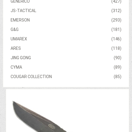
GENERICO
(427)
JS-TACTICAL
(312)
EMERSON
(293)
G&G
(181)
UMAREX
(146)
ARES
(118)
JING GONG
(90)
CYMA
(89)
COUGAR COLLECTION
(85)