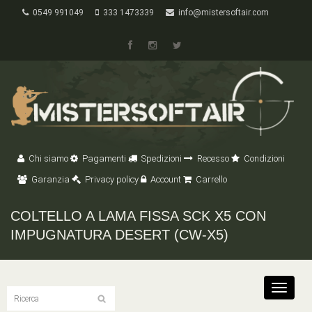
0549 991049
333 1473339
info@mistersoftair.com
Chi siamo
Pagamenti
Spedizioni
Recesso
Condizioni
Garanzia
Privacy policy
Account
Carrello
COLTELLO A LAMA FISSA SCK X5 CON
IMPUGNATURA DESERT (CW-X5)
Toggle
navigat