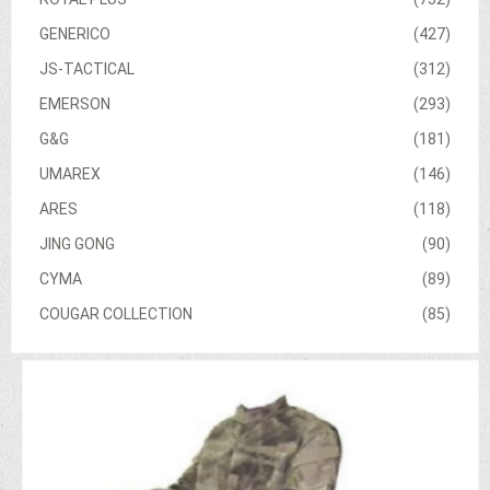
GENERICO
(427)
JS-TACTICAL
(312)
EMERSON
(293)
G&G
(181)
UMAREX
(146)
ARES
(118)
JING GONG
(90)
CYMA
(89)
COUGAR COLLECTION
(85)