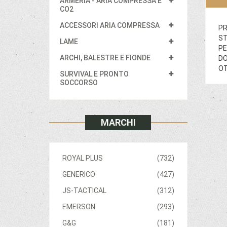
ARMERIA - ARIA COMPRESSA E
CO2
ACCESSORI ARIA COMPRESSA
PR
ST
LAME
PE
ARCHI, BALESTRE E FIONDE
DO
OT
SURVIVAL E PRONTO
SOCCORSO
MARCHI
ROYAL PLUS
(732)
GENERICO
(427)
JS-TACTICAL
(312)
EMERSON
(293)
G&G
(181)