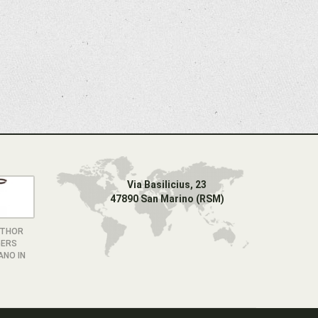
Via Basilicius, 23
47890 San Marino (RSM)
 THOR
GERS
NO IN