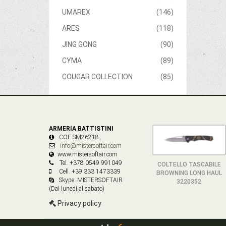
UMAREX
(146)
ARES
(118)
JING GONG
(90)
CYMA
(89)
COUGAR COLLECTION
(85)
ARMERIA BATTISTINI
COE SM26218
info@mistersoftair.com
www.mistersoftair.com
Tel. +378 0549 991049
COLTELLO TASCABILE
Cell. +39 333 1473339
BROWNING LONG HAUL
Skype: MISTERSOFTAIR
3220352
(Dal lunedì al sabato)
Privacy policy