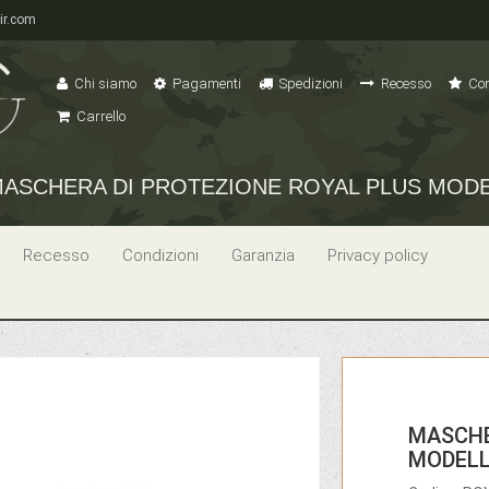
ir.com
Chi siamo
Pagamenti
Spedizioni
Recesso
Con
Carrello
ASCHERA DI PROTEZIONE ROYAL PLUS MODE
Recesso
Condizioni
Garanzia
Privacy policy
MASCHE
MODELL