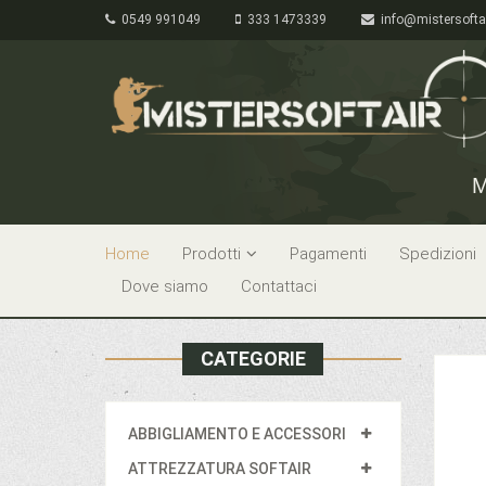
0549 991049
333 1473339
info@mistersofta
M
Home
Prodotti
Pagamenti
Spedizioni
Dove siamo
Contattaci
CATEGORIE
ABBIGLIAMENTO E ACCESSORI
ATTREZZATURA SOFTAIR