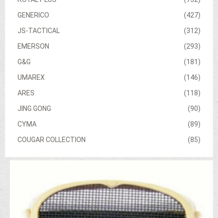
GENERICO
(427)
JS-TACTICAL
(312)
EMERSON
(293)
G&G
(181)
UMAREX
(146)
ARES
(118)
JING GONG
(90)
CYMA
(89)
COUGAR COLLECTION
(85)