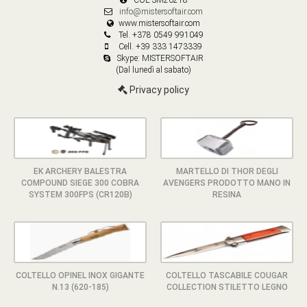
info@mistersoftair.com
www.mistersoftair.com
Tel. +378 0549 991049
Cell. +39 333 1473339
Skype: MISTERSOFTAIR
(Dal lunedì al sabato)
Privacy policy
EK ARCHERY BALESTRA
MARTELLO DI THOR DEGLI
COMPOUND SIEGE 300 COBRA
AVENGERS PRODOTTO MANO IN
SYSTEM 300FPS (CR120B)
RESINA
COLTELLO OPINEL INOX GIGANTE
COLTELLO TASCABILE COUGAR
N.13 (620-185)
COLLECTION STILETTO LEGNO