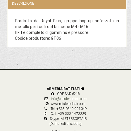
DESCRIZIONE
Prodotto da Royal Plus, gruppo hop-up rinforzato in
metallo per fucili softair serie M4 - M16.
Il kit è completo di gommino e pressore.
Codice produttore: GT06
ARMERIA BATTISTINI
COE SM26218
info@mistersoftair.com
www.mistersoftair.com
Tel. +378 0549 991049
Cell. +39 333 1473339
Skype: MISTERSOFTAIR
(Dal lunedì al sabato)