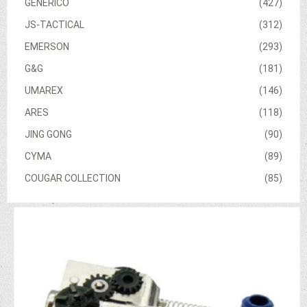
GENERICO
(427)
JS-TACTICAL
(312)
EMERSON
(293)
G&G
(181)
UMAREX
(146)
ARES
(118)
JING GONG
(90)
CYMA
(89)
COUGAR COLLECTION
(85)