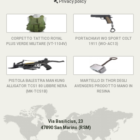
Privacy policy
CORPETTO TATTICO ROYAL
PORTACHIAVI WO SPORT COLT
PLUS VERDE MILITARE (VT-1104V)
1911 (WO-AC13)
PISTOLA BALESTRA MAN KUNG
MARTELLO DI THOR DEGLI
ALLIGATOR TCS1 80 LIBBRE NERA
AVENGERS PRODOTTO MANO IN
(MK-TCS1B)
RESINA
Via Basilicius, 23
47890 San Marino (RSM)