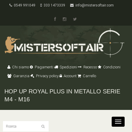
0549 991049
333 1473339
info@mistersoftair.com
Chi siamo
Pagamenti
Spedizioni
Recesso
Condizioni
Garanzia
Privacy policy
Account
Carrello
HOP UP ROYAL PLUS IN METALLO SERIE
M4 - M16
Toggle
navigat