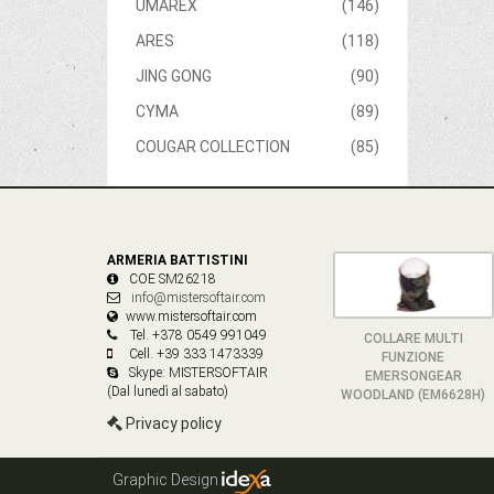
UMAREX
(146)
ARES
(118)
JING GONG
(90)
CYMA
(89)
COUGAR COLLECTION
(85)
ARMERIA BATTISTINI
COE SM26218
info@mistersoftair.com
www.mistersoftair.com
Tel. +378 0549 991049
COLLARE MULTI
Cell. +39 333 1473339
FUNZIONE
Skype: MISTERSOFTAIR
EMERSONGEAR
(Dal lunedì al sabato)
WOODLAND (EM6628H)
Privacy policy
Graphic Design