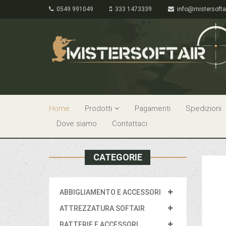
0549 991049
333 1473339
info@mistersofta
Home
Prodotti
Pagamenti
Spedizioni
Dove siamo
Contattaci
CATEGORIE
ABBIGLIAMENTO E ACCESSORI
ATTREZZATURA SOFTAIR
BATTERIE E ACCESSORI