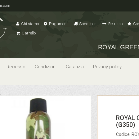
ir.com
Chi siamo
Pagamenti
Spedizioni
Recesso
Con
Carrello
ROYAL GREEN
Recesso
Condizioni
Garanzia
Privacy policy
ROYAL 
(G350)
Codice: R