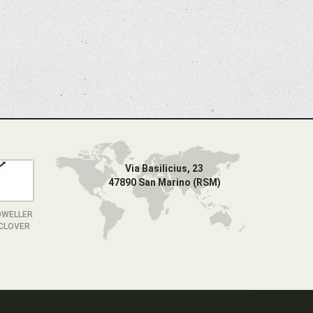
Via Basilicius, 23
47890 San Marino (RSM)
DWELLER
 CLOVER