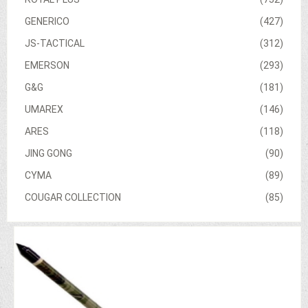
GENERICO
(427)
JS-TACTICAL
(312)
EMERSON
(293)
G&G
(181)
UMAREX
(146)
ARES
(118)
JING GONG
(90)
CYMA
(89)
COUGAR COLLECTION
(85)