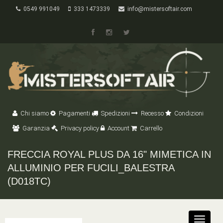
0549 991049
333 1473339
info@mistersoftair.com
Chi siamo
Pagamenti
Spedizioni
Recesso
Condizioni
Garanzia
Privacy policy
Account
Carrello
FRECCIA ROYAL PLUS DA 16" MIMETICA IN
ALLUMINIO PER FUCILI_BALESTRA
(D018TC)
Toggle