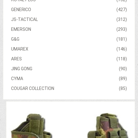
GENERICO
(427)
JS-TACTICAL
(312)
EMERSON
(293)
G&G
(181)
UMAREX
(146)
ARES
(118)
JING GONG
(90)
CYMA
(89)
COUGAR COLLECTION
(85)