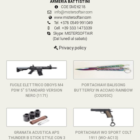
ARMERIA BATTISTINI
COE SM26218
info@mistersoftair.com
www.mistersoftair.com
Tel. +378 0549 991049
Cell. +39 333 1473339
Skype: MISTERSOFTAIR
(Dal lunedì al sabato)
Privacy policy
FUCILE ELETTRICO DBOYS M4
PORTACHIAVI BALISONG
PDW 5" STANDARD VERSION
BUTTERFLY IN ACCIAIO RAINBOW
NERO (1171)
(COLY03C)
GRANATA ACUSTICA APS
PORTACHIAVI WO SPORT COLT
THUNDER B STICK STYLE CON 3
1911 (WO-AC13)